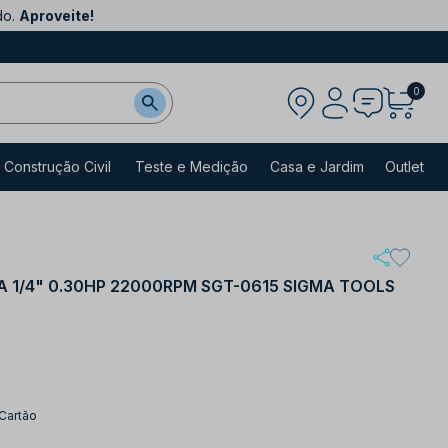
do.
Aproveite!
0
Construção Civil
Teste e Medição
Casa e Jardim
Outlet
A 1/4" 0.30HP 22000RPM SGT-0615 SIGMA TOOLS
 Cartão