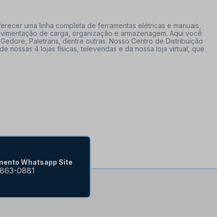
erecer uma linha completa de ferramentas elétricas e manuais,
 movimentação de carga, organização e armazenagem. Aqui você
Gedore, Paletrans, dentre outras. Nosso Centro de Distribuição
ossas 4 lojas físicas, televendas e da nossa loja virtual, que
mento Whatsapp Site
9863-0881