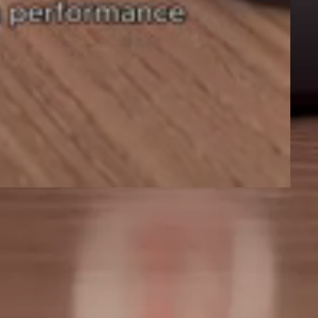
be o CEP?
Clique aqui
lidade de uso e consumo -
Sujeito à tributação estadual