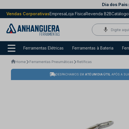
Dia dos Pais:
Vendas Corporativas
Empresa
Loja Física
Revenda B2B
Catálogo
Ferramentas Elétricas
Ferramentas à Bateria
Fer
Home
Ferramentas Pneumáticas
Retíficas
DESPACHAMOS EM
ATÉ UM DIA ÚTIL
APÓS A SU