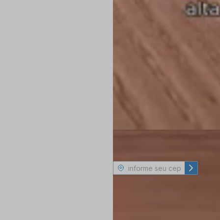
Consulte frete e prazo de entrega
Não sa
Retirar na loja
Veja as opções
Produto com a fina