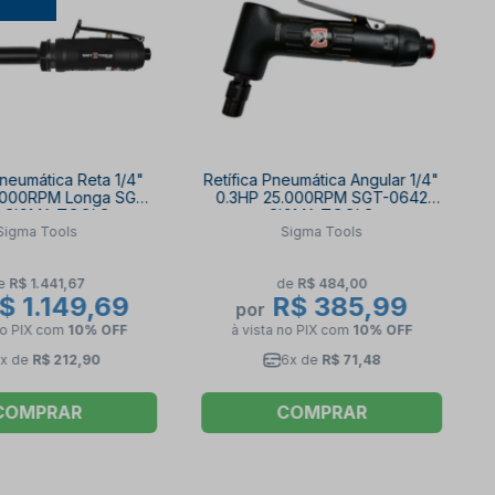
Pneumática Reta 1/4"
Retífica Pneumática Angular 1/4"
0000RPM Longa SGT-
0.3HP 25.000RPM SGT-0642
4 SIGMA TOOLS
SIGMA TOOLS
Sigma Tools
Sigma Tools
e
R$ 1.441,67
de
R$ 484,00
$ 1.149,69
R$ 385,99
por
no PIX
com
10% OFF
à vista no PIX
com
10% OFF
x de
R$ 212,90
6x de
R$ 71,48
COMPRAR
COMPRAR