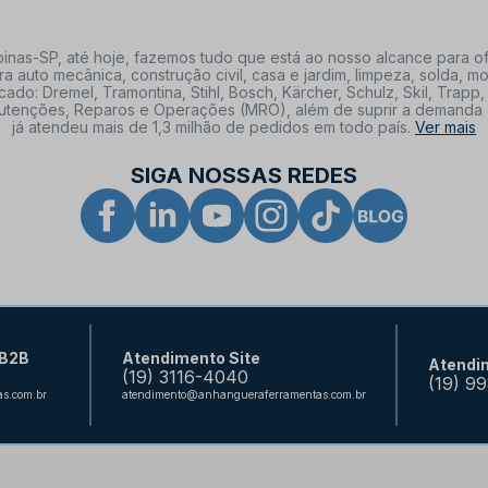
nas-SP, até hoje, fazemos tudo que está ao nosso alcance para of
a auto mecânica, construção civil, casa e jardim, limpeza, solda,
: Dremel, Tramontina, Stihl, Bosch, Kärcher, Schulz, Skil, Trapp, 
tenções, Reparos e Operações (MRO), além de suprir a demanda de n
já atendeu mais de 1,3 milhão de pedidos em todo país.
Ver mais
SIGA NOSSAS REDES
 B2B
Atendimento Site
Atendi
(19) 3116-4040
(19) 9
s.com.br
atendimento@anhangueraferramentas.com.br