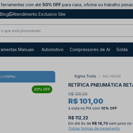
ferramentas com até
50% OFF
para casa, oficina ou trabalho pesa
Blog
Atendimento Exclusivo Site
ramentas Manuais
Automotivo
Compressores de Ar
Solda
Sigma Tools
SKU 318028
A COMPRA
RETÍFICA PNEUMÁTICA RET
20% OFF
R$ 126,56
R$ 101,00
à vista no PIX
com
10% OFF
R$ 112,22
Em até
6x de
R$ 18,70
sem juros no
Outras formas de pagamento