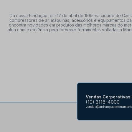
Da nossa fundação, em 17 de abril de 1995 na cidade de Campi
compressores de ar, máquinas, acessórios e equipamentos par
encontra novidades em produtos das melhores marcas do mercado
atua com excelência para fornecer ferramentas voltadas a Manu
Vendas Corporativas
(19) 3116-4000
vendas@anhangueraferramenta