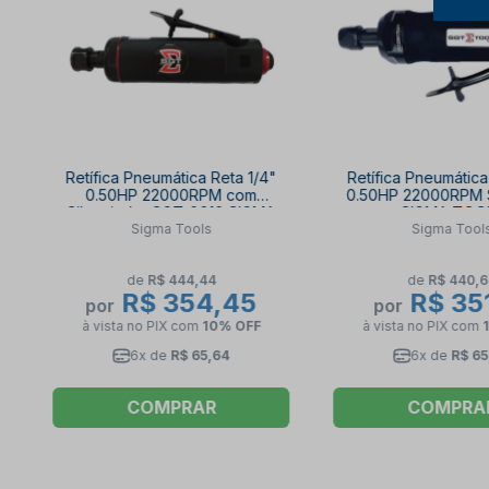
Retífica Pneumática Reta 1/4"
Retífica Pneumática
0.50HP 22000RPM com
0.50HP 22000RPM 
Silenciador SGT-0610 SIGMA
SIGMA TOO
Sigma Tools
Sigma Tool
TOOLS
de
R$ 444,44
de
R$ 440,
R$ 354,45
R$ 351
por
por
à vista no PIX
com
10% OFF
à vista no PIX
com
6x de
R$ 65,64
6x de
R$ 65
COMPRAR
COMPRA