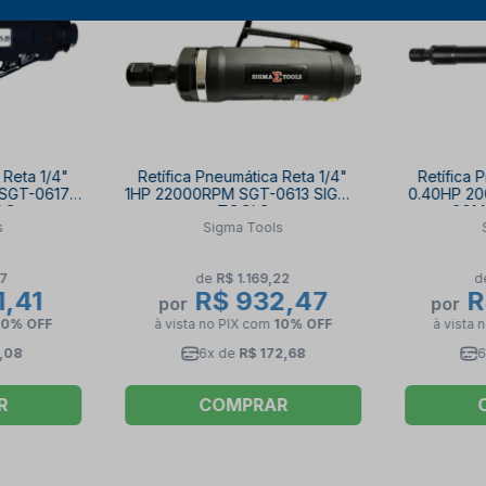
 Reta 1/4"
Retífica Pneumática Reta 1/4"
Retífica 
SGT-0617
1HP 22000RPM SGT-0613 SIGMA
0.40HP 2
LS
TOOLS
061
s
Sigma Tools
67
de
R$ 1.169,22
d
,41
R$ 932,47
R
por
por
10% OFF
à vista no PIX
com
10% OFF
à vista 
,08
6x de
R$ 172,68
6
R
COMPRAR