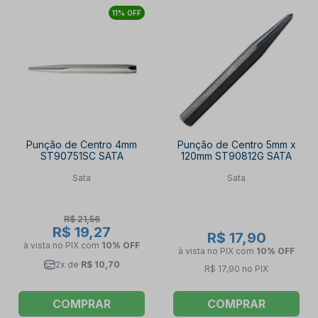
11% OFF
Punção de Centro 4mm
Punção de Centro 5mm x
ST90751SC SATA
120mm ST90812G SATA
Sata
Sata
R$ 21,56
R$ 19,27
R$ 17,90
à vista no PIX
com
10% OFF
à vista no PIX
com
10% OFF
2x de
R$ 10,70
R$ 17,90 no PIX
COMPRAR
COMPRAR