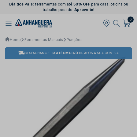
Dia dos Pais:
ferramentas com até
50% OFF
para casa, oficina ou
trabalho pesado.
Aproveite!
0
Home
Ferramentas Manuais
Punções
DESPACHAMOS EM
ATÉ UM DIA ÚTIL
APÓS A SUA COMPRA