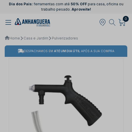
Dia dos Pais:
ferramentas com até
50% OFF
para casa, oficina ou
trabalho pesado.
Aproveite!
0
Home
Casa e Jardim
Pulverizadores
DESPACHAMOS EM
ATÉ UM DIA ÚTIL
APÓS A SUA COMPRA