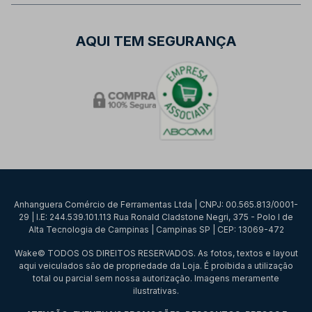
AQUI TEM SEGURANÇA
Anhanguera Comércio de Ferramentas Ltda | CNPJ: 00.565.813/0001-
29 | I.E: 244.539.101.113 Rua Ronald Cladstone Negri, 375 - Polo I de
Alta Tecnologia de Campinas | Campinas SP | CEP: 13069-472
Wake© TODOS OS DIREITOS RESERVADOS. As fotos, textos e layout
aqui veiculados são de propriedade da Loja. É proibida a utilização
total ou parcial sem nossa autorização. Imagens meramente
ilustrativas.