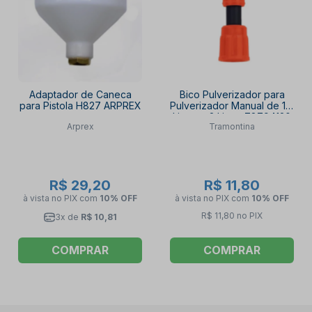
Adaptador de Caneca
Bico Pulverizador para
para Pistola H827 ARPREX
Pulverizador Manual de 1,5
Litros e 2 Litros 78794120
Arprex
Tramontina
TRAMONTINA
R$ 29,20
R$ 11,80
à vista no PIX
com
10% OFF
à vista no PIX
com
10% OFF
R$ 11,80 no PIX
3x de
R$ 10,81
COMPRAR
COMPRAR