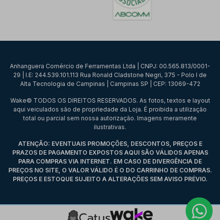
Anhanguera Comércio de Ferramentas Ltda | CNPJ: 00.565.813/0001-
29 | I.E: 244.539.101.113 Rua Ronald Cladstone Negri, 375 - Polo I de
Alta Tecnologia de Campinas | Campinas SP | CEP: 13069-472
Wake© TODOS OS DIREITOS RESERVADOS. As fotos, textos e layout
aqui veiculados são de propriedade da Loja. É proibida a utilização
total ou parcial sem nossa autorização. Imagens meramente
ilustrativas.
ATENÇÃO: EVENTUAIS PROMOÇÕES, DESCONTOS, PREÇOS E
PRAZOS DE PAGAMENTO EXPOSTOS AQUI SÃO VÁLIDOS APENAS
PARA COMPRAS VIA INTERNET. EM CASO DE DIVERGÊNCIA DE
PREÇOS NO SITE, O VALOR VÁLIDO É O DO CARRINHO DE COMPRAS.
PREÇOS E ESTOQUE SUJEITO A ALTERAÇÕES SEM AVISO PRÉVIO.