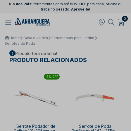
Dia dos Pais:
ferramentas com até
50% OFF
para casa, oficina ou
trabalho pesado.
Aproveite!
0
Home
Casa e Jardim
Ferramentas para Jardim
Serrotes de Poda
Produto fora de linha!
PRODUTO RELACIONADOS
17% OFF
Serrote Podador de
Serrote de Poda
Galhos 12"/305mm com
Profissional 14" - 355mm