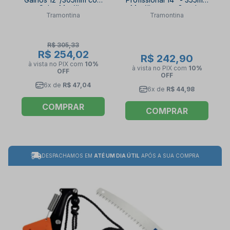
Cabo Metálico
Metálico com Gancho
Tramontina
Tramontina
Extensível 3mt
sem Cabo 78383701
78380684
TRAMONTINA
TRAMONTINA
R$ 305,33
R$ 254,02
R$ 242,90
à vista no PIX
com
10%
à vista no PIX
com
10%
OFF
OFF
6x de
R$ 47,04
6x de
R$ 44,98
COMPRAR
COMPRAR
DESPACHAMOS EM
ATÉ UM DIA ÚTIL
APÓS A SUA COMPRA