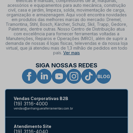
elétricas e manuais, compressores de ar, máquinas,
acessórios e equipamentos para auto mecânica, construção
civil, casa e jardim, limpeza, solda, movimentação de carga,
organização e armazenagem. Aqui você encontra novidades
em produtos das melhores marcas do mercado: Dremel,
Tramontina, Stihl, Bosch, Kärcher, Schulz, Skil, Trapp, Gedore,
Paletrans, dentre outras. Nosso Centro de Distribuição atua
com excelência para fornecer ferramentas voltadas a
Manutenções, Reparos e Operações (MRO), além de suprir a
demanda de nossas 4 lojas físicas, televendas e da nossa loja
virtual, que já atendeu mais de 1,3 milhão de pedidos em todo
país.
Ver mais
SIGA NOSSAS REDES
Vendas Corporativas B2B
(19) 3116-4000
vendas@anhangueraferramentas.com.br
Atendimento Site
(19) 3116-4040