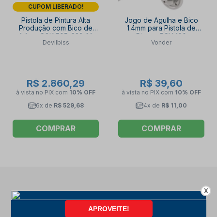
CUPOM LIBERADO!
Pistola de Pintura Alta
Jogo de Agulha e Bico
Produção com Bico de
1.4mm para Pistola de
1.4mm SGK-505-622-14
Pintura PSV 100
Devilbiss
Vonder
DEVILBISS
6220200102 VONDER
R$ 2.860,29
R$ 39,60
à vista no PIX
com
10% OFF
à vista no PIX
com
10% OFF
6x de
R$ 529,68
4x de
R$ 11,00
COMPRAR
COMPRAR
X