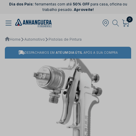
Dia dos Pais:
ferramentas com até
50% OFF
para casa, oficina ou
trabalho pesado.
Aproveite!
0
Home
Automotivo
Pistolas de Pintura
DESPACHAMOS EM
ATÉ UM DIA ÚTIL
APÓS A SUA COMPRA