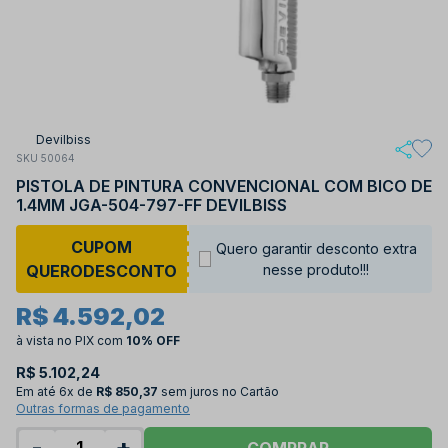
Devilbiss
SKU 50064
PISTOLA DE PINTURA CONVENCIONAL COM BICO DE
1.4MM JGA-504-797-FF DEVILBISS
CUPOM
Quero garantir desconto extra
QUERODESCONTO
nesse produto!!!
R$ 4.592,02
à vista no PIX
com
10% OFF
R$ 5.102,24
Em até
6x de
R$ 850,37
sem juros no Cartão
Outras formas de pagamento
-
+
COMPRAR