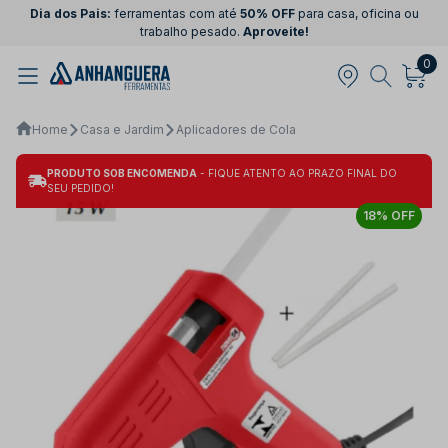
Dia dos Pais:
ferramentas com até
50% OFF
para casa, oficina ou
trabalho pesado.
Aproveite!
0
Home
Casa e Jardim
Aplicadores de Cola
PRODUTO SOB ENCOMENDA
- FIQUE ATENTO AO PRAZO FINAL DO
SEU PEDIDO!
18% OFF