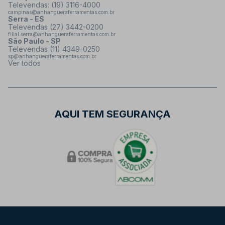
Televendas: (19) 3116-4000
campinas@anhangueraferramentas.com.br
Serra - ES
Televendas (27) 3442-0200
filial.serra@anhangueraferramentas.com.br
São Paulo - SP
Televendas (11) 4349-0250
sp@anhangueraferramentas.com.br
Ver todos
AQUI TEM SEGURANÇA