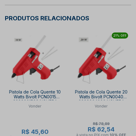
PRODUTOS RELACIONADOS
21% OFF
Pistola de Cola Quente 10
Pistola de Cola Quente 20
Watts Bivolt PCN0015
Watts Bivolt PCN0040
3099001500 NOVE54
3099004000 NOVE54
Vonder
Vonder
R$ 78,89
R$ 62,54
R$ 45,60
à vista no PIX
com
10% OFF