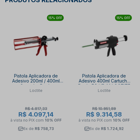
PRODUTOS RELACIONADOS
15% OFF
15% OFF
Pistola Aplicadora de
Pistola Aplicadora de
Adesivo 200ml / 400ml
Adesivo 400ml Cartucho
Cartucho Duplo
Duplo EQ HD 14 LOCTITE
Loctite
Loctite
FIXMASTER LOCTITE
R$ 4.817,33
R$ 10.951,89
R$ 4.097,14
R$ 9.314,58
à vista no PIX
com
10% OFF
à vista no PIX
com
10% OFF
6x de
R$ 758,73
6x de
R$ 1.724,92