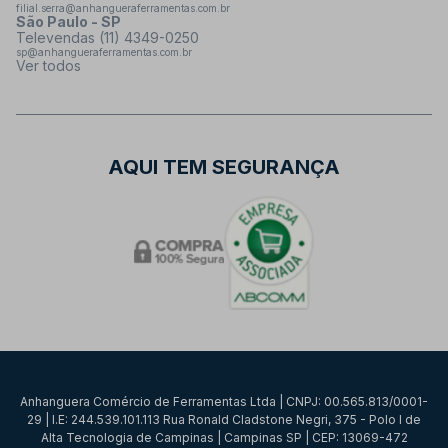
filial.serra@anhangueraferramentas.com.br
São Paulo - SP
Televendas (11) 4349-0250
sp@anhangueraferramentas.com.br
Ver todos
AQUI TEM SEGURANÇA
Anhanguera Comércio de Ferramentas Ltda | CNPJ: 00.565.813/0001-
29 | I.E: 244.539.101.113 Rua Ronald Cladstone Negri, 375 - Polo I de
Alta Tecnologia de Campinas | Campinas SP | CEP: 13069-472