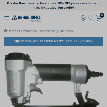
Dia dos Pais:
ferramentas com até
50% OFF
para casa, oficina ou
trabalho pesado.
Aproveite!
0
Home
Ferramentas Pneumáticas
Pinadores
DESPACHAMOS EM
ATÉ UM DIA ÚTIL
APÓS A SUA COMPRA