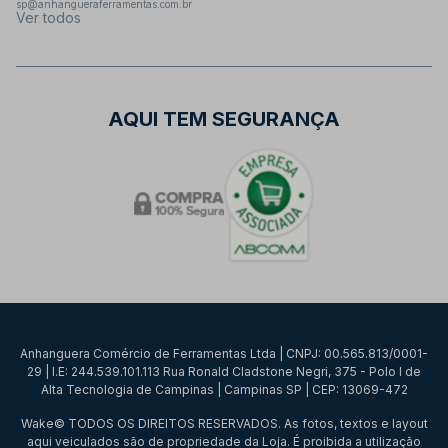
sp@anhangueraferramentas.com.br
Ver todos
AQUI TEM SEGURANÇA
Anhanguera Comércio de Ferramentas Ltda | CNPJ: 00.565.813/0001-
29 | I.E: 244.539.101.113 Rua Ronald Cladstone Negri, 375 - Polo I de
Alta Tecnologia de Campinas | Campinas SP | CEP: 13069-472
Wake© TODOS OS DIREITOS RESERVADOS. As fotos, textos e layout
aqui veiculados são de propriedade da Loja. É proibida a utilização