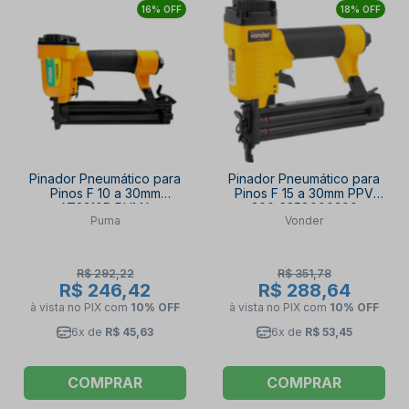
16% OFF
18% OFF
Pinador Pneumático para
Pinador Pneumático para
Pinos F 10 a 30mm
Pinos F 15 a 30mm PPV
AT3310P PUMA
300 6258000300
Puma
Vonder
VONDER
R$ 292,22
R$ 351,78
R$ 246,42
R$ 288,64
à vista no PIX
com
10% OFF
à vista no PIX
com
10% OFF
6x de
R$ 45,63
6x de
R$ 53,45
COMPRAR
COMPRAR