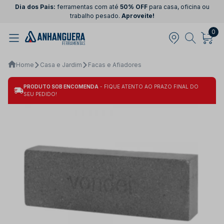
Dia dos Pais:
ferramentas com até
50% OFF
para casa, oficina ou
trabalho pesado.
Aproveite!
0
Home
Casa e Jardim
Facas e Afiadores
PRODUTO SOB ENCOMENDA
- FIQUE ATENTO AO PRAZO FINAL DO
SEU PEDIDO!