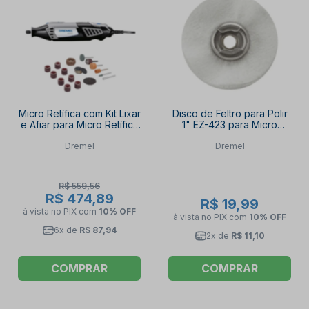
Micro Retífica com Kit Lixar
Disco de Feltro para Polir
e Afiar para Micro Retífica
1" EZ-423 para Micro
31 Peças 4000 DREMEL
Retífica 2615E423AC
Dremel
Dremel
DREMEL
R$ 559,56
R$ 474,89
R$ 19,99
à vista no PIX
com
10% OFF
à vista no PIX
com
10% OFF
6x de
R$ 87,94
2x de
R$ 11,10
COMPRAR
COMPRAR