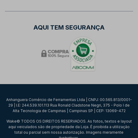
AQUI TEM SEGURANÇA
Anhanguera Comércio de Ferramentas Ltda | CNPJ: 00.565.813/0001-
29 | I.E: 244.539.101.113 Rua Ronald Cladstone Negri, 375 - Polo I de
Alta Tecnologia de Campinas | Campinas SP | CEP: 13069-472
Wake© TODOS OS DIREITOS RESERVADOS. As fotos, textos e layout
aqui veiculados são de propriedade da Loja. É proibida a utilização
total ou parcial sem nossa autorização. Imagens meramente
ilustrativas.