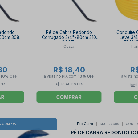
Redondo
Pé de Cabra Redondo
Conduíte 
x60cm 308
Corrugado 3/4"x80cm 310
Leve 3/
COSTA
TRAMO
Costa
Tram
80
R$ 18,40
R
m
10% OFF
à vista no PIX
com
10% OFF
à vista n
PIX
R$ 18,40 no PIX
6
AR
COMPRAR
C
Rio Claro
SKU 120680
COD. F
A COMPRA
PÉ DE CABRA REDONDO CO