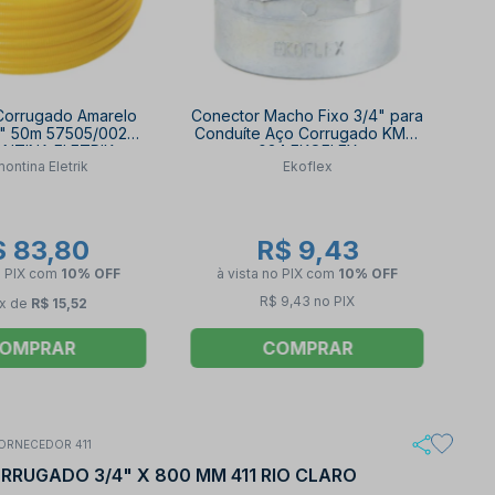
Corrugado Amarelo
Conector Macho Fixo 3/4" para
4" 50m 57505/002
Conduíte Aço Corrugado KMZ-
NTINA ELETRIK
034 EKOFLEX
ontina Eletrik
Ekoflex
$ 83,80
R$ 9,43
o PIX
com
10% OFF
à vista no PIX
com
10% OFF
R$ 9,43 no PIX
x de
R$ 15,52
OMPRAR
COMPRAR
ORNECEDOR 411
RRUGADO 3/4" X 800 MM 411 RIO CLARO