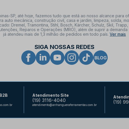
nas-SP, até hoje, fazemos tudo que está ao nosso alcance para of
a auto mecânica, construção civil, casa e jardim, limpeza, solda,
: Dremel, Tramontina, Stihl, Bosch, Kärcher, Schulz, Skil, Trapp, 
tenções, Reparos e Operações (MRO), além de suprir a demanda de n
já atendeu mais de 1,3 milhão de pedidos em todo país.
Ver mais
SIGA NOSSAS REDES
 B2B
Atendimento Site
Atendi
(19) 3116-4040
(19) 9
s.com.br
atendimento@anhangueraferramentas.com.br