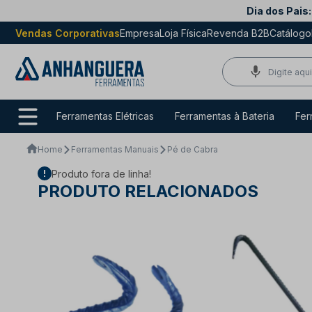
Dia dos Pais:
Vendas Corporativas
Empresa
Loja Física
Revenda B2B
Catálogo
Ferramentas Elétricas
Ferramentas à Bateria
Fer
Home
Ferramentas Manuais
Pé de Cabra
Produto fora de linha!
PRODUTO RELACIONADOS