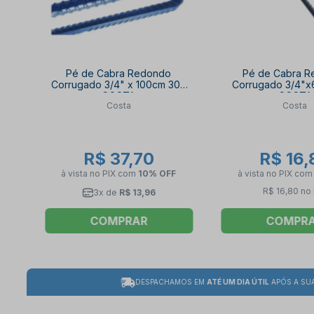
Pé de Cabra Redondo
Pé de Cabra 
Corrugado 3/4" x 100cm 303
Corrugado 3/4"
COSTA
COSTA
Costa
Costa
R$ 37,70
R$ 16,
à vista no PIX
com
10% OFF
à vista no PIX
co
R$ 16,80 no 
3x de
R$ 13,96
COMPRAR
COMPR
DESPACHAMOS EM
ATÉ UM DIA ÚTIL
APÓS A SU