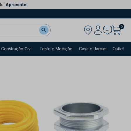
do.
Aproveite!
0
Construção Civil
Teste e Medição
Casa e Jardim
Outlet