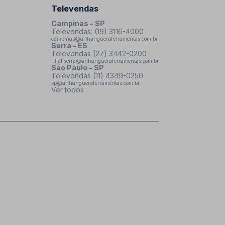
Televendas
Campinas - SP
Televendas: (19) 3116-4000
campinas@anhangueraferramentas.com.br
Serra - ES
Televendas (27) 3442-0200
filial.serra@anhangueraferramentas.com.br
São Paulo - SP
Televendas (11) 4349-0250
sp@anhangueraferramentas.com.br
Ver todos