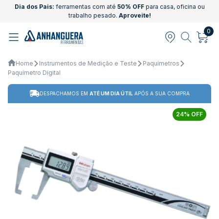
Dia dos Pais:
ferramentas com até
50% OFF
para casa, oficina ou
trabalho pesado.
Aproveite!
0
Home
Instrumentos de Medição e Teste
Paquímetros
Paquímetro Digital
DESPACHAMOS EM
ATÉ UM DIA ÚTIL
APÓS A SUA COMPRA
24% OFF