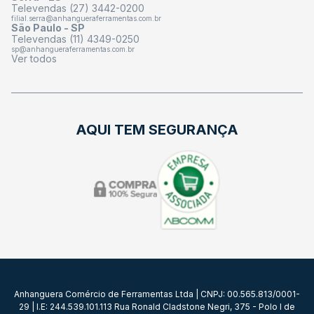
Televendas (27) 3442-0200
filial.serra@anhangueraferramentas.com.br
São Paulo - SP
Televendas (11) 4349-0250
sp@anhangueraferramentas.com.br
Ver todos
AQUI TEM SEGURANÇA
Anhanguera Comércio de Ferramentas Ltda | CNPJ: 00.565.813/0001-
29 | I.E: 244.539.101.113 Rua Ronald Cladstone Negri, 375 - Polo I de