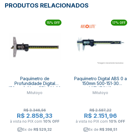
PRODUTOS RELACIONADOS
15% OFF
17% OFF
Paquímetro de
Paquímetro Digital ABS 0 a
Profundidade Digital
150mm 500-151-30
150mm 0,01mm 571-201-30
MITUTOYO
Mitutoyo
Mitutoyo
MITUTOYO
R$ 3.346,56
R$ 2.587,22
R$ 2.858,33
R$ 2.151,96
à vista no PIX
com
10% OFF
à vista no PIX
com
10% OFF
6x de
R$ 529,32
6x de
R$ 398,51