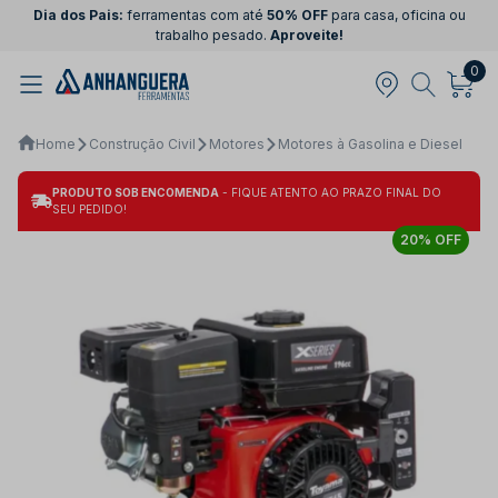
Dia dos Pais:
ferramentas com até
50% OFF
para casa, oficina ou
trabalho pesado.
Aproveite!
0
Home
Construção Civil
Motores
Motores à Gasolina e Diesel
PRODUTO SOB ENCOMENDA
- FIQUE ATENTO AO PRAZO FINAL DO
SEU PEDIDO!
20% OFF