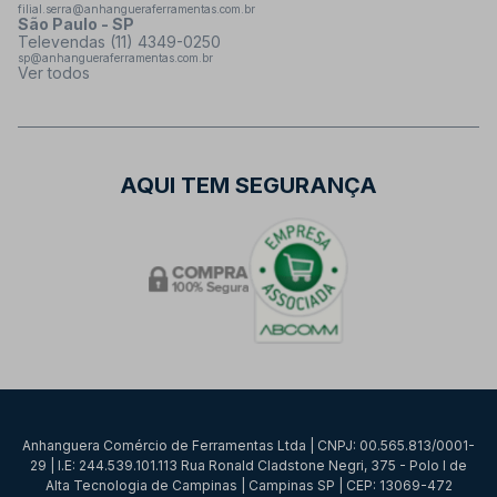
filial.serra@anhangueraferramentas.com.br
São Paulo - SP
Televendas (11) 4349-0250
sp@anhangueraferramentas.com.br
Ver todos
AQUI TEM SEGURANÇA
Anhanguera Comércio de Ferramentas Ltda | CNPJ: 00.565.813/0001-
29 | I.E: 244.539.101.113 Rua Ronald Cladstone Negri, 375 - Polo I de
Alta Tecnologia de Campinas | Campinas SP | CEP: 13069-472