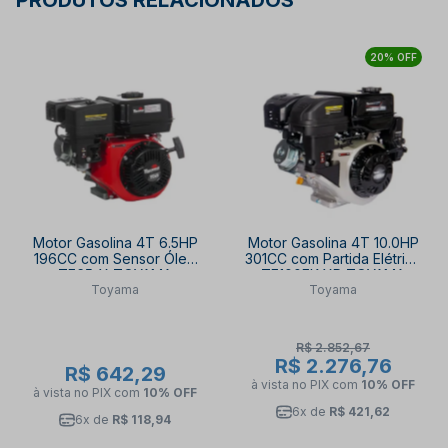
PRODUTOS RELACIONADOS
20% OFF
Motor Gasolina 4T 6.5HP
Motor Gasolina 4T 10.0HP
196CC com Sensor Óleo
301CC com Partida Elétrica
TE65-X TOYAMA
TE100EK-XP TOYAMA
Toyama
Toyama
R$ 2.852,67
R$ 2.276,76
R$ 642,29
à vista no PIX
com
10% OFF
à vista no PIX
com
10% OFF
6x de
R$ 421,62
6x de
R$ 118,94