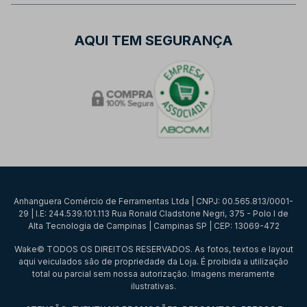
AQUI TEM SEGURANÇA
Anhanguera Comércio de Ferramentas Ltda | CNPJ: 00.565.813/0001-
29 | I.E: 244.539.101.113 Rua Ronald Cladstone Negri, 375 - Polo I de
Alta Tecnologia de Campinas | Campinas SP | CEP: 13069-472
Wake© TODOS OS DIREITOS RESERVADOS. As fotos, textos e layout
aqui veiculados são de propriedade da Loja. É proibida a utilização
total ou parcial sem nossa autorização. Imagens meramente
ilustrativas.