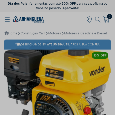
Dia dos Pais:
ferramentas com até
50% OFF
para casa, oficina ou
trabalho pesado.
Aproveite!
0
Home
Construção Civil
Motores
Motores à Gasolina e Diesel
DESPACHAMOS EM
ATÉ UM DIA ÚTIL
APÓS A SUA COMPRA
15% OFF