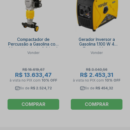
Compactador de
Gerador Inversor a
Percussão a Gasolina com
Gasolina 1.100 W 4
Motor Honda de 3,6 hp 4
Tempos Motor
Vonder
Vonder
Tempos 6659036000
Monocilíndrico GIV 1100
VONDER
VONDER
R$ 16.619,67
R$ 3.040,56
R$ 13.633,47
R$ 2.453,31
à vista no PIX
com
10% OFF
à vista no PIX
com
10% OFF
6x de
R$ 2.524,72
6x de
R$ 454,32
COMPRAR
COMPRAR