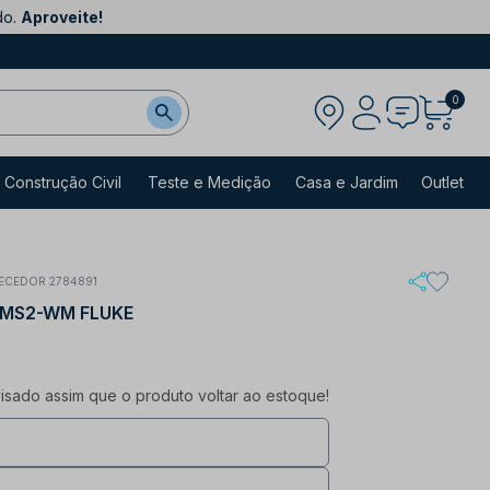
do.
Aproveite!
0
Construção Civil
Teste e Medição
Casa e Jardim
Outlet
ECEDOR 2784891
 MS2-WM FLUKE
sado assim que o produto voltar ao estoque!