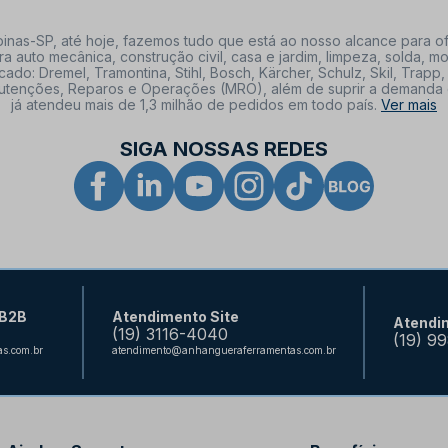
nas-SP, até hoje, fazemos tudo que está ao nosso alcance para of
a auto mecânica, construção civil, casa e jardim, limpeza, solda,
: Dremel, Tramontina, Stihl, Bosch, Kärcher, Schulz, Skil, Trapp, 
tenções, Reparos e Operações (MRO), além de suprir a demanda de n
já atendeu mais de 1,3 milhão de pedidos em todo país.
Ver mais
SIGA NOSSAS REDES
 B2B
Atendimento Site
Atendi
(19) 3116-4040
(19) 9
s.com.br
atendimento@anhangueraferramentas.com.br