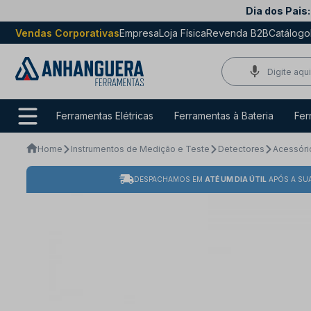
Dia dos Pais:
Vendas Corporativas
Empresa
Loja Física
Revenda B2B
Catálogo
Ferramentas Elétricas
Ferramentas à Bateria
Fer
Home
Instrumentos de Medição e Teste
Detectores
Acessóri
DESPACHAMOS EM
ATÉ UM DIA ÚTIL
APÓS A SU