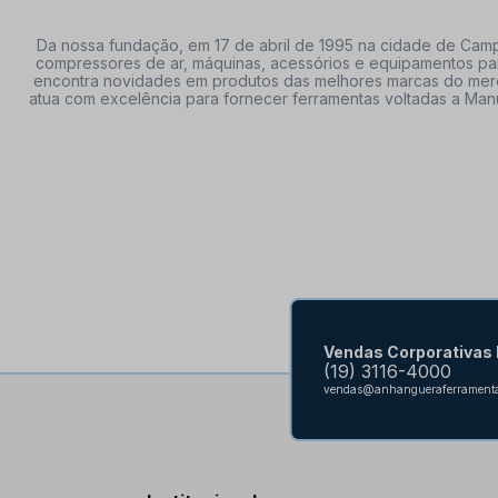
Da nossa fundação, em 17 de abril de 1995 na cidade de Campi
compressores de ar, máquinas, acessórios e equipamentos par
encontra novidades em produtos das melhores marcas do mercado
atua com excelência para fornecer ferramentas voltadas a Manu
Vendas Corporativas
(19) 3116-4000
vendas@anhangueraferramenta