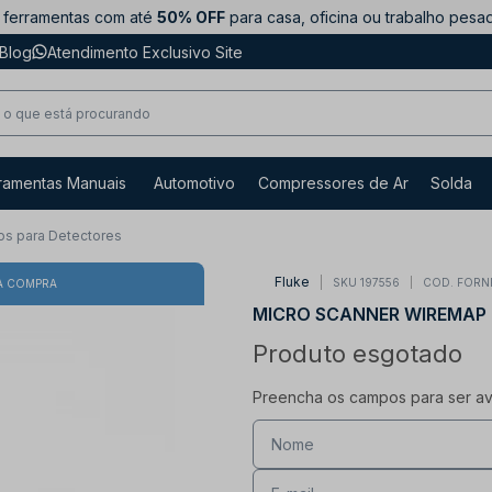
ferramentas com até
50% OFF
para casa, oficina ou trabalho pesa
Blog
Atendimento Exclusivo Site
ramentas Manuais
Automotivo
Compressores de Ar
Solda
os para Detectores
Fluke
SKU 197556
COD. FORN
A COMPRA
MICRO SCANNER WIREMAP
Produto esgotado
Preencha os campos para ser avi