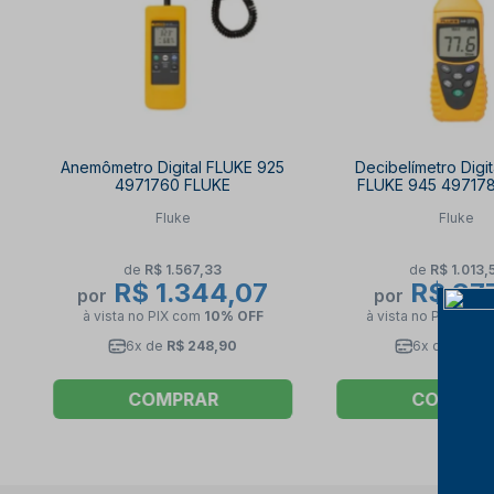
Anemômetro Digital FLUKE 925
Decibelímetro Digit
4971760 FLUKE
FLUKE 945 49717
Fluke
Fluke
de
R$ 1.567,33
de
R$ 1.013,
R$ 1.344,07
R$ 87
por
por
à vista no PIX
com
10% OFF
à vista no PIX
com
6x de
R$ 248,90
6x de
R$ 16
COMPRAR
COMPRA