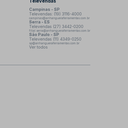
Televendas
Campinas - SP
Televendas: (19) 3116-4000
campinas@anhangueraferramentas.com.br
Serra - ES
Televendas (27) 3442-0200
filial.serra@anhangueraferramentas.com.br
São Paulo - SP
Televendas (11) 4349-0250
sp@anhangueraferramentas.com.br
Ver todos