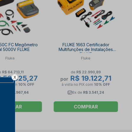
550C FC Megômetro
FLUKE 1663 Certificador
tal 5000V FLUKE
Multifunções de Instalações
FLUKE
Fluke
Fluke
e
R$ 64.713,11
de
R$ 22.990,89
 53.825,27
R$ 19.122,71
X
por
no PIX
com
10% OFF
à vista no PIX
com
10% OFF
x de
R$ 9.967,64
6x de
R$ 3.541,24
COMPRAR
COMPRAR