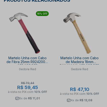
PRODUTOS RELACIONADOS
16% OFF
Martelo Unha com Cabo
Martelo Unha com Cabo
de Fibra 25mm R92420019
de Madeira 18mm
GEDORE RED
R92400010 GEDORE RED
Gedore Red
Gedore Red
R$ 70,44
R$ 59,45
R$ 47,10
à vista no PIX
com
10% OFF
à vista no PIX
com
10% OFF
6x de
R$ 11,01
4x de
R$ 13,08