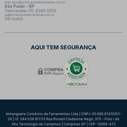
filial.serra@anhangueraferramentas.com.br
São Paulo - SP
Televendas (11) 4349-0250
sp@anhangueraferramentas.com.br
Ver todos
AQUI TEM SEGURANÇA
Anhanguera Comércio de Ferramentas Ltda | CNPJ: 00.565.813/0001-
29 | I.E: 244.539.101.113 Rua Ronald Cladstone Negri, 375 - Polo I de
Alta Tecnologia de Campinas | Campinas SP | CEP: 13069-472