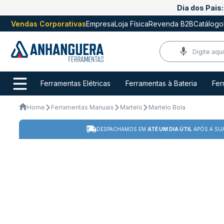
Dia dos Pais:
Vendas Corporativas
Empresa
Loja Física
Revenda B2B
Catálogo
Ferramentas Elétricas
Ferramentas à Bateria
Fer
Home
Ferramentas Manuais
Martelo
Martelo Bola
DESPACHAMOS EM
ATÉ UM DIA ÚTIL
APÓS A SU