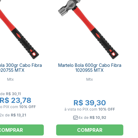
ola 300gr Cabo Fibra
Martelo Bola 600gr Cabo Fibra
020755 MTX
1020955 MTX
Mtx
Mtx
de
R$ 30,11
R$ 23,78
R$ 39,30
no PIX
com
10% OFF
à vista no PIX
com
10% OFF
2x de
R$ 13,21
4x de
R$ 10,92
COMPRAR
COMPRAR