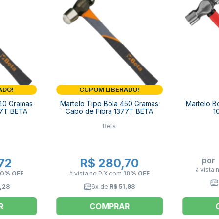
ADO!
CUPOM LIBERADO!
340 Gramas
Martelo Tipo Bola 450 Gramas
Martelo B
77T BETA
Cabo de Fibra 1377T BETA
1
Beta
por
72
R$ 280,70
à vista 
10% OFF
à vista no PIX
com
10% OFF
,28
6x de
R$ 51,98
R
COMPRAR