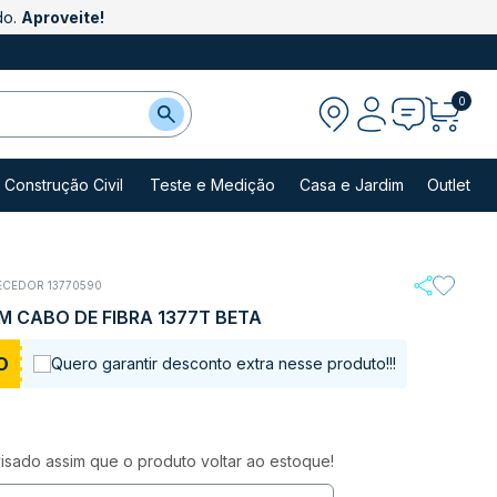
do.
Aproveite!
0
Construção Civil
Teste e Medição
Casa e Jardim
Outlet
ECEDOR 13770590
 CABO DE FIBRA 1377T BETA
O
Quero garantir desconto extra nesse produto!!!
sado assim que o produto voltar ao estoque!