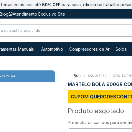
ferramentas com até
50% OFF
para casa, oficina ou trabalho pesa
Blog
Atendimento Exclusivo Site
ramentas Manuais
Automotivo
Compressores de Ar
Solda
Beta
SKU 273469
COD. FORN
A COMPRA
MARTELO BOLA 900GR COM
CUPOM QUERODESCONT
Produto esgotado
Preencha os campos para ser avi