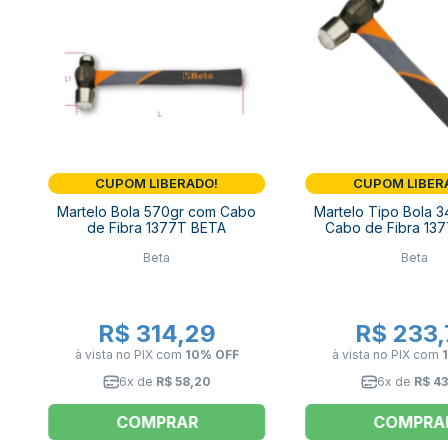
CUPOM LIBERADO!
CUPOM LIBER
Martelo Bola 570gr com Cabo
Martelo Tipo Bola 
de Fibra 1377T BETA
Cabo de Fibra 13
Beta
Beta
R$ 314,29
R$ 233,
à vista no PIX
com
10% OFF
à vista no PIX
com
6x de
R$ 58,20
6x de
R$ 43
COMPRAR
COMPRA