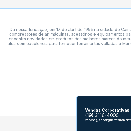
Da nossa fundação, em 17 de abril de 1995 na cidade de Campi
compressores de ar, máquinas, acessórios e equipamentos par
encontra novidades em produtos das melhores marcas do mercado
atua com excelência para fornecer ferramentas voltadas a Manu
Vendas Corporativas
(19) 3116-4000
vendas@anhangueraferramenta