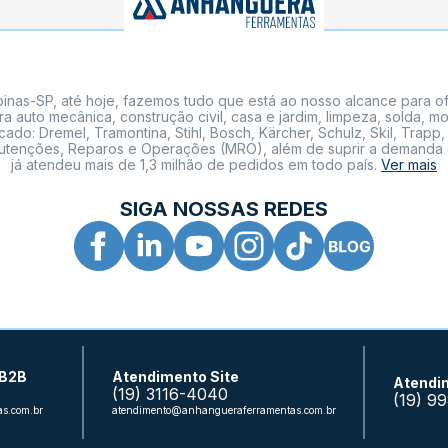
nas-SP, até hoje, fazemos tudo que está ao nosso alcance para of
a auto mecânica, construção civil, casa e jardim, limpeza, solda,
: Dremel, Tramontina, Stihl, Bosch, Kärcher, Schulz, Skil, Trapp, 
tenções, Reparos e Operações (MRO), além de suprir a demanda de n
já atendeu mais de 1,3 milhão de pedidos em todo país.
Ver mais
SIGA NOSSAS REDES
 B2B
Atendimento Site
Atendi
(19) 3116-4040
(19) 9
s.com.br
atendimento@anhangueraferramentas.com.br