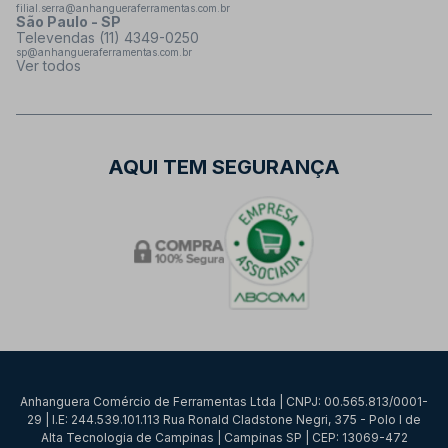
filial.serra@anhangueraferramentas.com.br
São Paulo - SP
Televendas (11) 4349-0250
sp@anhangueraferramentas.com.br
Ver todos
AQUI TEM SEGURANÇA
Anhanguera Comércio de Ferramentas Ltda | CNPJ: 00.565.813/0001-
29 | I.E: 244.539.101.113 Rua Ronald Cladstone Negri, 375 - Polo I de
Alta Tecnologia de Campinas | Campinas SP | CEP: 13069-472