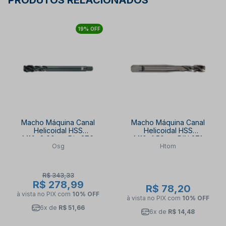
PRODUTOS RELACIONADOS
19% OFF
Macho Máquina Canal
Macho Máquina Canal
Helicoidal HSS
Helicoidal HSS
M16x2,00mm Din 376
M10x1,50mm DIN 371
Osg
Htom
Oxidado 340/4 OSG
HTOM250/2 HTOM
R$ 343,33
R$ 278,99
R$ 78,20
à vista no PIX
com
10% OFF
à vista no PIX
com
10% OFF
6x de
R$ 51,66
6x de
R$ 14,48