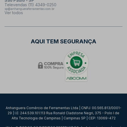
São Paulo - SP
Televendas (11) 4349-0250
sp@anhangueraferramentas.com.br
Ver todos
AQUI TEM SEGURANÇA
Anhanguera Comércio de Ferramentas Ltda | CNPJ: 00.565.813/0001-
29 | I.E: 244.539.101.113 Rua Ronald Cladstone Negri, 375 - Polo I de
Alta Tecnologia de Campinas | Campinas SP | CEP: 13069-472