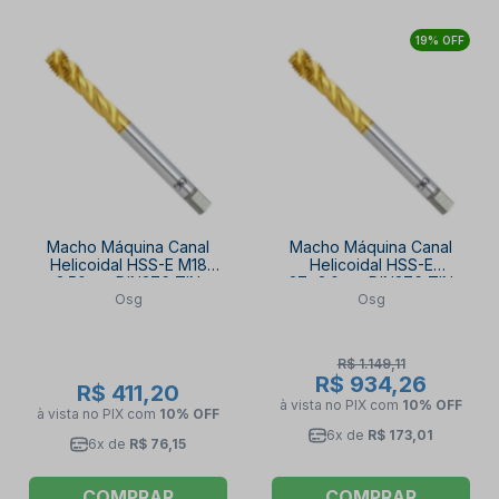
19% OFF
Macho Máquina Canal
Macho Máquina Canal
Helicoidal HSS-E M18
Helicoidal HSS-E
2.50mm DIN376 TIN
27x3.0mm DIN376 TIN
Osg
Osg
2002/4 2002/4 SIGMA-
2002/4 SIGMA-SFT OSG
SFT OSG
R$ 1.149,11
R$ 934,26
R$ 411,20
à vista no PIX
com
10% OFF
à vista no PIX
com
10% OFF
6x de
R$ 173,01
6x de
R$ 76,15
COMPRAR
COMPRAR