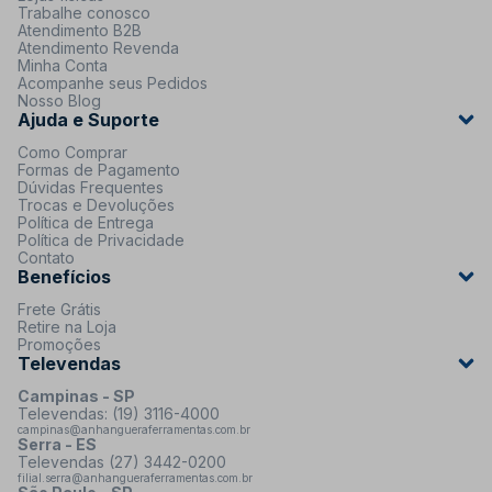
Trabalhe conosco
Atendimento B2B
Atendimento Revenda
Minha Conta
Acompanhe seus Pedidos
Nosso Blog
Ajuda e Suporte
Como Comprar
Formas de Pagamento
Dúvidas Frequentes
Trocas e Devoluções
Política de Entrega
Política de Privacidade
Contato
Benefícios
Frete Grátis
Retire na Loja
Promoções
Televendas
Campinas - SP
Televendas: (19) 3116-4000
campinas@anhangueraferramentas.com.br
Serra - ES
Televendas (27) 3442-0200
filial.serra@anhangueraferramentas.com.br