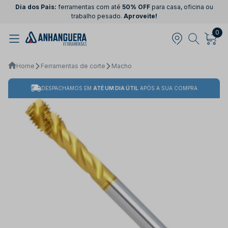
Dia dos Pais:
ferramentas com até
50% OFF
para casa, oficina ou
trabalho pesado.
Aproveite!
0
Home
Ferramentas de corte
Macho
DESPACHAMOS EM
ATÉ UM DIA ÚTIL
APÓS A SUA COMPRA