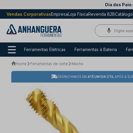
Dia dos Pais:
Vendas Corporativas
Empresa
Loja Física
Revenda B2B
Catálogo
Ferramentas Elétricas
Ferramentas à Bateria
Fer
Home
Ferramentas de corte
Macho
DESPACHAMOS EM
ATÉ UM DIA ÚTIL
APÓS A SU