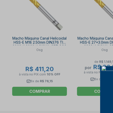
Macho Máquina Canal Helicoidal
Macho Máquina Canal
HSS-E M18 2.50mm DIN376 TIN
HSS-E 27x3.0mm D
2002/4 2002/4 SIGMA-SFT OSG
2002/4 SIGMA-S
Osg
Osg
de
R$ 1.149,
R$ 93
por
R$ 411,20
à vista no PIX
com
à vista no PIX
com
10% OFF
6x de
R$ 17
6x de
R$ 76,15
COMPRAR
COMPRA