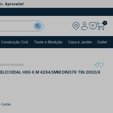
do.
Aproveite!
0
Construção Civil
Teste e Medição
Casa e Jardim
Outlet
CEDOR 49240434
ICOIDAL HSS-E M 42X4.5MM DIN376 TIN 2002/4
o Cartão