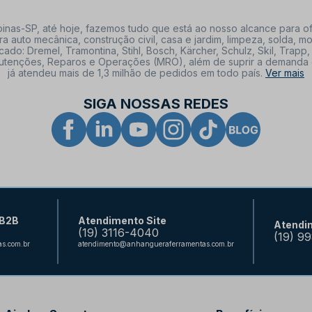
nas-SP, até hoje, fazemos tudo que está ao nosso alcance para of
a auto mecânica, construção civil, casa e jardim, limpeza, solda,
: Dremel, Tramontina, Stihl, Bosch, Kärcher, Schulz, Skil, Trapp, 
tenções, Reparos e Operações (MRO), além de suprir a demanda de n
já atendeu mais de 1,3 milhão de pedidos em todo país.
Ver mais
SIGA NOSSAS REDES
 B2B
Atendimento Site
Atendi
(19) 3116-4040
(19) 9
s.com.br
atendimento@anhangueraferramentas.com.br