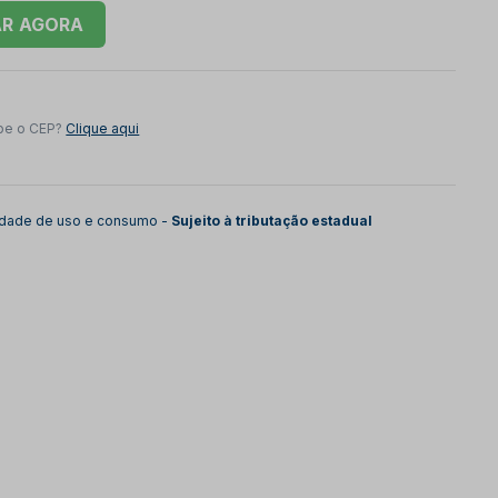
AR
be o CEP?
Clique aqui
lidade de uso e consumo -
Sujeito à tributação estadual