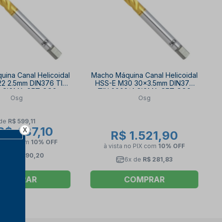
ina Canal Helicoidal
Macho Máquina Canal Helicoidal
2 2.5mm DIN376 TIN
HSS-E M30 30x3.5mm DIN376
4 SIGMA-SFT OSG
TIN 2002/4 SIGMA-SFT OSG
Osg
Osg
de
R$ 599,11
R$ 487,10
X
R$ 1.521,90
no PIX
com
10% OFF
à vista no PIX
com
10% OFF
6x de
R$ 90,20
6x de
R$ 281,83
COMPRAR
COMPRAR