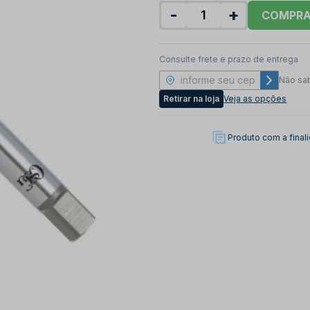
-
+
COMPR
Consulte frete e prazo de entrega
Não sa
Retirar na loja
Veja as opções
Produto com a fina