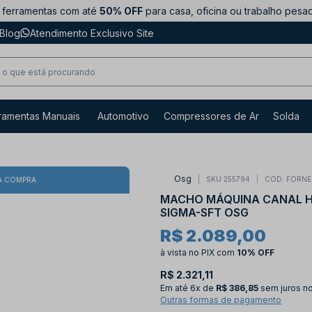
ferramentas com até
50% OFF
para casa, oficina ou trabalho pesa
Blog
Atendimento Exclusivo Site
ramentas Manuais
Automotivo
Compressores de Ar
Solda
Osg
SKU 255794
COD. FORNE
A COMPRA
MACHO MÁQUINA CANAL HEL
SIGMA-SFT OSG
R$ 2.089,00
à vista no PIX
com
10% OFF
R$ 2.321,11
Em até
6x de
R$ 386,85
sem juros n
Outras formas de pagamento