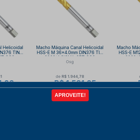
 Helicoidal
Macho Máquina Canal Helicoidal
Macho Máqu
IN376 TIN
HSS-E M 36x4.0mm DIN376 TIN
HSS-E M12
FT OSG
2002/4 SIGMA-SFT OSG
2002/
Osg
11
de
R$ 1.944,78
4,26
R$ 1.581,05
por
por
10% OFF
à vista no PIX
com
10% OFF
à vista 
3,01
6x de
R$ 292,79
R
COMPRAR