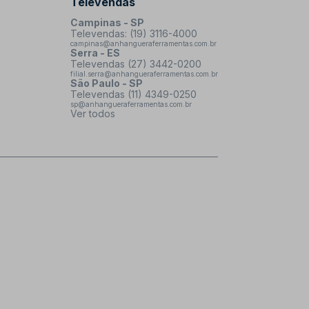
Televendas
Campinas - SP
Televendas: (19) 3116-4000
campinas@anhangueraferramentas.com.br
Serra - ES
Televendas (27) 3442-0200
filial.serra@anhangueraferramentas.com.br
São Paulo - SP
Televendas (11) 4349-0250
sp@anhangueraferramentas.com.br
Ver todos