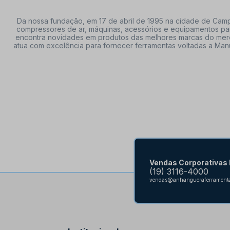
Da nossa fundação, em 17 de abril de 1995 na cidade de Campi
compressores de ar, máquinas, acessórios e equipamentos par
encontra novidades em produtos das melhores marcas do mercado
atua com excelência para fornecer ferramentas voltadas a Manu
Vendas Corporativas
(19) 3116-4000
vendas@anhangueraferramenta