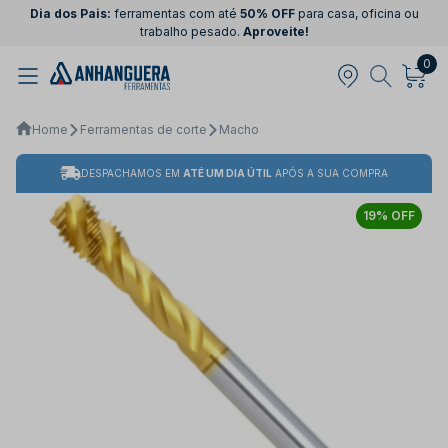
Dia dos Pais:
ferramentas com até
50% OFF
para casa, oficina ou
trabalho pesado.
Aproveite!
0
Home
Ferramentas de corte
Macho
DESPACHAMOS EM
ATÉ UM DIA ÚTIL
APÓS A SUA COMPRA
19% OFF