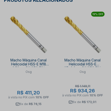
PRODUTOS RELACIONADOS
19% OFF
Macho Máquina Canal
Macho Máquina Canal
Helicoidal HSS-E M18
Helicoidal HSS-E
2.50mm DIN376 TIN
27x3.0mm DIN376 TIN
Osg
Osg
2002/4 2002/4 SIGMA-
2002/4 SIGMA-SFT OSG
SFT OSG
R$ 1.149,11
R$ 934,26
R$ 411,20
à vista no PIX
com
10% OFF
à vista no PIX
com
10% OFF
6x de
R$ 173,01
6x de
R$ 76,15