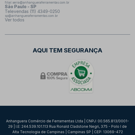
filial.serra@anhangueraferramentas.com.br
São Paulo - SP
Televendas (11) 4349-0250
sp@anhangueraferramentas.com.br
Ver todos
AQUI TEM SEGURANÇA
Anhanguera Comércio de Ferramentas Ltda | CNPJ: 00.565.813/0001-
29 | I.E: 244.539.101.113 Rua Ronald Cladstone Negri, 375 - Polo I de
Alta Tecnologia de Campinas | Campinas SP | CEP: 13069-472