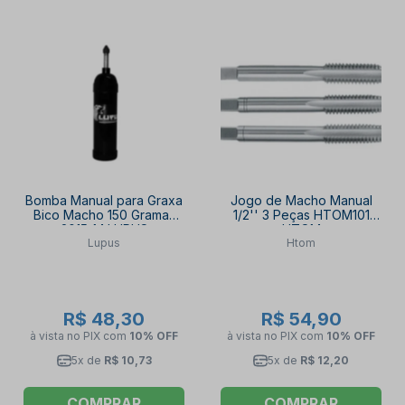
Bomba Manual para Graxa
Jogo de Macho Manual
Bico Macho 150 Gramas
1/2'' 3 Peças HTOM101
2015-M LUPUS
HTOM
Lupus
Htom
R$ 48,30
R$ 54,90
à vista no PIX
com
10% OFF
à vista no PIX
com
10% OFF
5x de
R$ 10,73
5x de
R$ 12,20
COMPRAR
COMPRAR