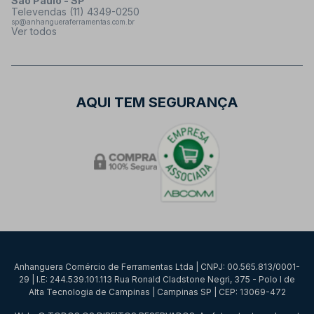
São Paulo - SP
Televendas (11) 4349-0250
sp@anhangueraferramentas.com.br
Ver todos
AQUI TEM SEGURANÇA
Anhanguera Comércio de Ferramentas Ltda | CNPJ: 00.565.813/0001-
29 | I.E: 244.539.101.113 Rua Ronald Cladstone Negri, 375 - Polo I de
Alta Tecnologia de Campinas | Campinas SP | CEP: 13069-472