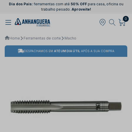
Dia dos Pais:
ferramentas com até
50% OFF
para casa, oficina ou
trabalho pesado.
Aproveite!
0
Home
Ferramentas de corte
Macho
DESPACHAMOS EM
ATÉ UM DIA ÚTIL
APÓS A SUA COMPRA