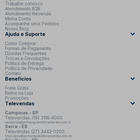
Trabalhe conosco
Atendimento B2B
Atendimento Revenda
Minha Conta
Acompanhe seus Pedidos
Nosso Blog
Ajuda e Suporte
Como Comprar
Formas de Pagamento
Dúvidas Frequentes
Trocas e Devoluções
Política de Entrega
Política de Privacidade
Contato
Benefícios
Frete Grátis
Retire na Loja
Promoções
Televendas
Campinas - SP
Televendas: (19) 3116-4000
campinas@anhangueraferramentas.com.br
Serra - ES
Televendas (27) 3442-0200
filial.serra@anhangueraferramentas.com.br