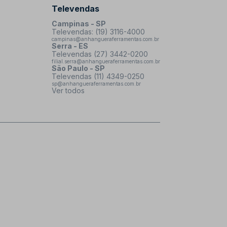
Televendas
Campinas - SP
Televendas: (19) 3116-4000
campinas@anhangueraferramentas.com.br
Serra - ES
Televendas (27) 3442-0200
filial.serra@anhangueraferramentas.com.br
São Paulo - SP
Televendas (11) 4349-0250
sp@anhangueraferramentas.com.br
Ver todos