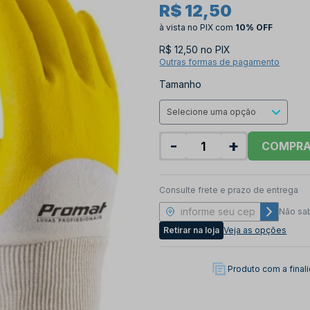
R$ 12,50
à vista no PIX
com
10% OFF
R$ 12,50 no PIX
Outras formas de pagamento
Tamanho
-
+
COMPR
Consulte frete e prazo de entrega
Não sa
Retirar na loja
Veja as opções
Produto com a fina