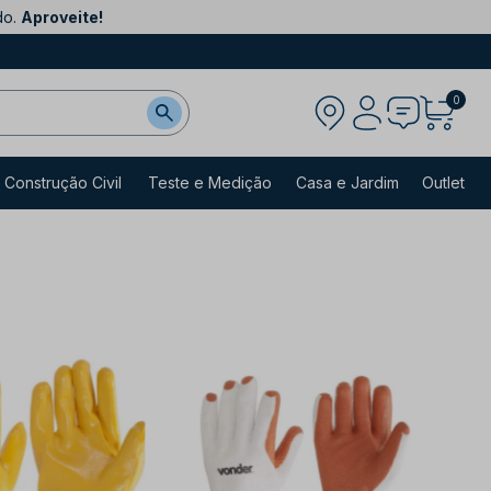
do.
Aproveite!
0
Construção Civil
Teste e Medição
Casa e Jardim
Outlet