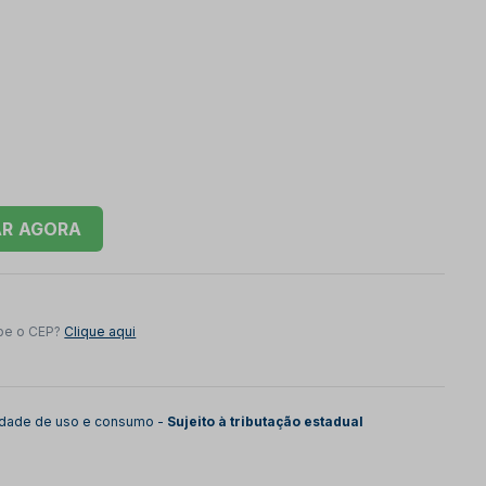
AR
be o CEP?
Clique aqui
lidade de uso e consumo -
Sujeito à tributação estadual