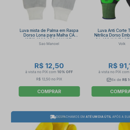
Luva mista de Palma em Raspa
Luva Anti Corte 
Dorso Lona para Malha CA
Nitrílica Dorso E
19518 1009 SÃO MANOEL
CA 42941 IMPAC
Sao Manoel
Volk
VOLK
R$ 12,50
R$ 91,
à vista no PIX
com
10% OFF
à vista no PIX
co
R$ 12,50 no PIX
6x de
R$ 1
COMPRAR
COMPR
DESPACHAMOS EM
ATÉ UM DIA ÚTIL
APÓS A SU