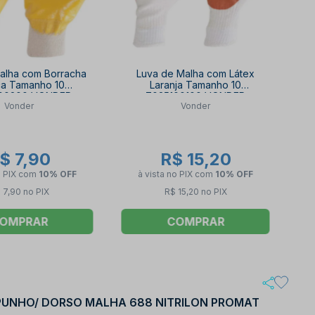
alha com Borracha
Luva de Malha com Látex
lica Tamanho 10
Laranja Tamanho 10
00200 VONDER
7025100100 VONDER
Vonder
Vonder
$ 7,90
R$ 15,20
o PIX
com
10% OFF
à vista no PIX
com
10% OFF
 7,90 no PIX
R$ 15,20 no PIX
OMPRAR
COMPRAR
 PUNHO/ DORSO MALHA 688 NITRILON PROMAT