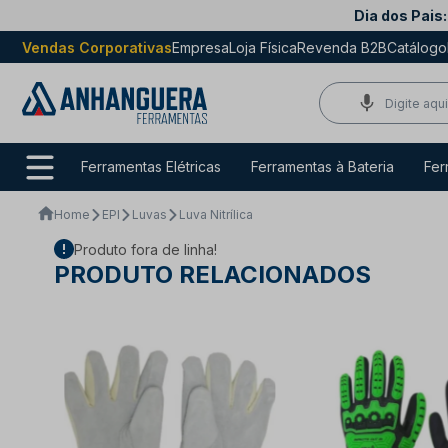
Dia dos Pais:
Vendas Corporativas
Empresa
Loja Física
Revenda B2B
Catálogo
Ferramentas Elétricas
Ferramentas à Bateria
Fer
Home
EPI
Luvas
Luva Nitrílica
Produto fora de linha!
PRODUTO RELACIONADOS