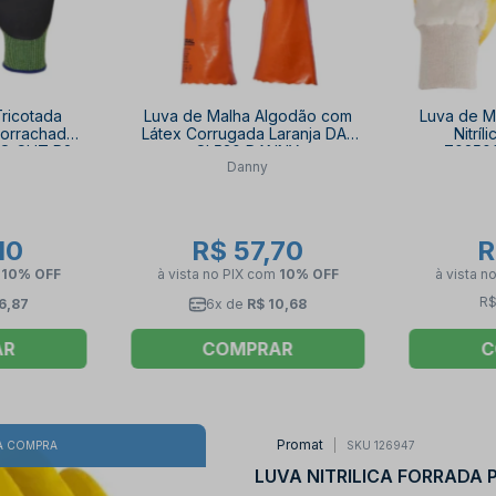
Tricotada
Luva de Malha Algodão com
Luva de M
mborrachado
Látex Corrugada Laranja DA-
Nitrí
TO CUT R2
SL530 DANNY
70250
Danny
10
R$ 57,70
R
m
10% OFF
à vista no PIX
com
10% OFF
à vista n
R$
6,87
6x de
R$ 10,68
AR
COMPRAR
C
Promat
SKU 126947
A COMPRA
LUVA NITRILICA FORRADA