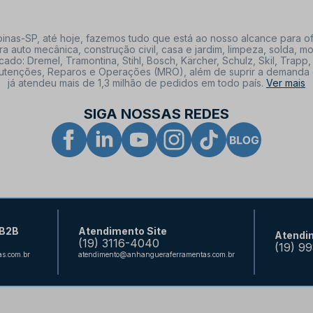
nas-SP, até hoje, fazemos tudo que está ao nosso alcance para of
a auto mecânica, construção civil, casa e jardim, limpeza, solda,
: Dremel, Tramontina, Stihl, Bosch, Kärcher, Schulz, Skil, Trapp, 
tenções, Reparos e Operações (MRO), além de suprir a demanda de n
já atendeu mais de 1,3 milhão de pedidos em todo país.
Ver mais
SIGA NOSSAS REDES
 B2B
Atendimento Site
Atendi
(19) 3116-4040
(19) 9
s.com.br
atendimento@anhangueraferramentas.com.br