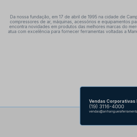
Da nossa fundação, em 17 de abril de 1995 na cidade de Campi
compressores de ar, máquinas, acessórios e equipamentos par
encontra novidades em produtos das melhores marcas do mercado
atua com excelência para fornecer ferramentas voltadas a Manu
Vendas Corporativas
(19) 3116-4000
vendas@anhangueraferramenta