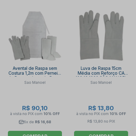
Avental de Raspa sem
Luva de Raspa 15cm
Costura 1,2m com Perneira
Média com Reforço CA
de Raspa e Luva de Raspa
10843 1002 SÃO MANOEL
Sao Manoel
Sao Manoel
Média SÃO MANOEL
R$ 90,10
R$ 13,80
à vista no PIX
com
10% OFF
à vista no PIX
com
10% OFF
R$ 13,80 no PIX
6x de
R$ 16,68