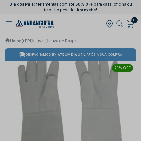
Dia dos Pais:
ferramentas com até
50% OFF
para casa, oficina ou
trabalho pesado.
Aproveite!
0
Home
EPI
Luvas
Luva de Raspa
DESPACHAMOS EM
ATÉ UM DIA ÚTIL
APÓS A SUA COMPRA
21% OFF