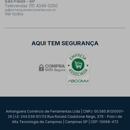
São Paulo - SP
Televendas (11) 4349-0250
sp@anhangueraferramentas.com.br
Ver todos
AQUI TEM SEGURANÇA
Anhanguera Comércio de Ferramentas Ltda | CNPJ: 00.565.813/0001-
29 | I.E: 244.539.101.113 Rua Ronald Cladstone Negri, 375 - Polo I de
Alta Tecnologia de Campinas | Campinas SP | CEP: 13069-472