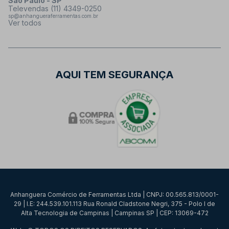
São Paulo - SP
Televendas (11) 4349-0250
sp@anhangueraferramentas.com.br
Ver todos
AQUI TEM SEGURANÇA
Anhanguera Comércio de Ferramentas Ltda | CNPJ: 00.565.813/0001-
29 | I.E: 244.539.101.113 Rua Ronald Cladstone Negri, 375 - Polo I de
Alta Tecnologia de Campinas | Campinas SP | CEP: 13069-472