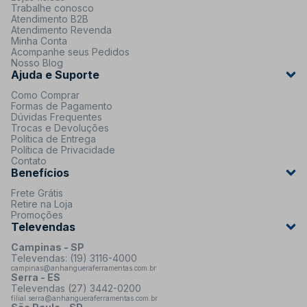
Trabalhe conosco
Atendimento B2B
Atendimento Revenda
Minha Conta
Acompanhe seus Pedidos
Nosso Blog
Ajuda e Suporte
Como Comprar
Formas de Pagamento
Dúvidas Frequentes
Trocas e Devoluções
Política de Entrega
Política de Privacidade
Contato
Benefícios
Frete Grátis
Retire na Loja
Promoções
Televendas
Campinas - SP
Televendas: (19) 3116-4000
campinas@anhangueraferramentas.com.br
Serra - ES
Televendas (27) 3442-0200
filial.serra@anhangueraferramentas.com.br