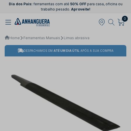
Dia dos Pais:
ferramentas com até
50% OFF
para casa, oficina ou
trabalho pesado.
Aproveite!
0
Home
Ferramentas Manuais
Limas abrasiva
DESPACHAMOS EM
ATÉ UM DIA ÚTIL
APÓS A SUA COMPRA