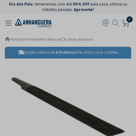
Dia dos Pais:
ferramentas com até
50% OFF
para casa, oficina ou
trabalho pesado.
Aproveite!
0
Home
Ferramentas Manuais
Limas abrasiva
DESPACHAMOS EM
ATÉ UM DIA ÚTIL
APÓS A SUA COMPRA