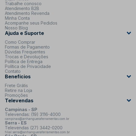
Trabalhe conosco
Atendimento B2B
Atendimento Revenda
Minha Conta
Acompanhe seus Pedidos
Nosso Blog
Ajuda e Suporte
Como Comprar
Formas de Pagamento
Dúvidas Frequentes
Trocas e Devoluções
Política de Entrega
Política de Privacidade
Contato
Benefícios
Frete Grátis
Retire na Loja
Promoções
Televendas
Campinas - SP
Televendas: (19) 3116-4000
campinas@anhangueraferramentas.com.br
Serra - ES
Televendas (27) 3442-0200
filial.serra@anhangueraferramentas.com.br