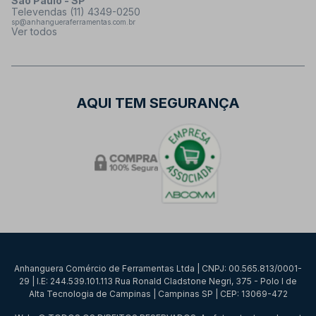
São Paulo - SP
Televendas (11) 4349-0250
sp@anhangueraferramentas.com.br
Ver todos
AQUI TEM SEGURANÇA
Anhanguera Comércio de Ferramentas Ltda | CNPJ: 00.565.813/0001-
29 | I.E: 244.539.101.113 Rua Ronald Cladstone Negri, 375 - Polo I de
Alta Tecnologia de Campinas | Campinas SP | CEP: 13069-472