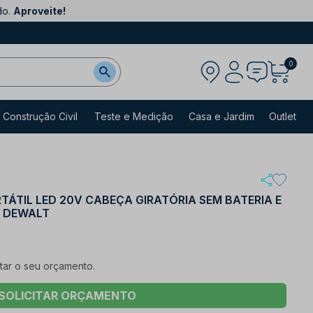
do.
Aproveite!
0
Construção Civil
Teste e Medição
Casa e Jardim
Outlet
ÁTIL LED 20V CABEÇA GIRATÓRIA SEM BATERIA E
 DEWALT
itar o seu orçamento.
SOLICITAR ORÇAMENTO