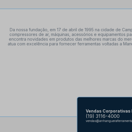
Da nossa fundação, em 17 de abril de 1995 na cidade de Campi
compressores de ar, máquinas, acessórios e equipamentos par
encontra novidades em produtos das melhores marcas do mercado
atua com excelência para fornecer ferramentas voltadas a Manu
Vendas Corporativas
(19) 3116-4000
vendas@anhangueraferramenta