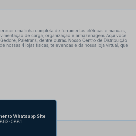
erecer uma linha completa de ferramentas elétricas e manuais,
 movimentação de carga, organização e armazenagem. Aqui você
Gedore, Paletrans, dentre outras. Nosso Centro de Distribuição
ossas 4 lojas físicas, televendas e da nossa loja virtual, que
mento Whatsapp Site
9863-0881