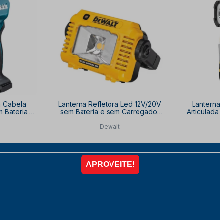
a Cabela
Lanterna Refletora Led 12V/20V
Lanterna
m Bateria e
sem Bateria e sem Carregador
Articulada
105 MAKITA
DCL077B DEWALT
sem Ca
Dewalt
33
,77
10% OFF
,70
R
SOB CONSULTA
SO