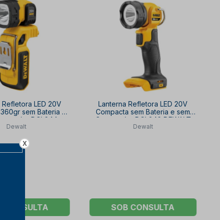
 Refletora LED 20V
Lanterna Refletora LED 20V
 360gr sem Bateria e
Compacta sem Bateria e sem
rregador DCL044
Carregador DCL040 DEWALT
Dewalt
Dewalt
DEWALT
X
B CONSULTA
SOB CONSULTA