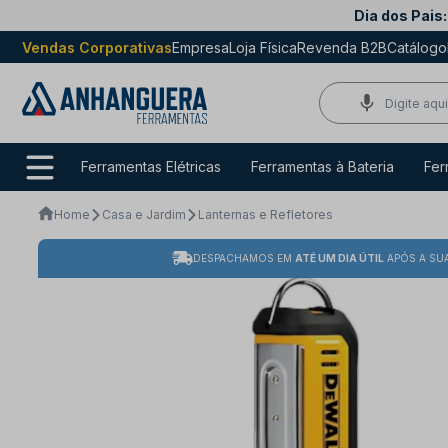
Dia dos Pais:
Vendas Corporativas
Empresa
Loja Física
Revenda B2B
Catálogo
Ferramentas Elétricas
Ferramentas à Bateria
Fer
Home
Casa e Jardim
Lanternas e Refletores
DESPACHAMOS EM
ATÉ UM DIA ÚTIL
APÓS A SU