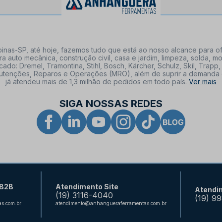
nas-SP, até hoje, fazemos tudo que está ao nosso alcance para of
a auto mecânica, construção civil, casa e jardim, limpeza, solda,
: Dremel, Tramontina, Stihl, Bosch, Kärcher, Schulz, Skil, Trapp, 
tenções, Reparos e Operações (MRO), além de suprir a demanda de n
já atendeu mais de 1,3 milhão de pedidos em todo país.
Ver mais
SIGA NOSSAS REDES
 B2B
Atendimento Site
Atendi
(19) 3116-4040
(19) 9
s.com.br
atendimento@anhangueraferramentas.com.br