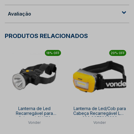
Avaliação
PRODUTOS RELACIONADOS
18% OFF
20% OFF
Lanterna de Led
Lanterna de Led/Cob para
Recarregável para
Cabeça Recarregável LCV
Cabeça LCV 150
300 8075003300
Vonder
Vonder
8075003150 VONDER
VONDER