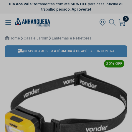
Dia dos Pais:
ferramentas com até
50% OFF
para casa, oficina ou
trabalho pesado.
Aproveite!
0
Home
Casa e Jardim
Lanternas e Refletores
DESPACHAMOS EM
ATÉ UM DIA ÚTIL
APÓS A SUA COMPRA
20% OFF