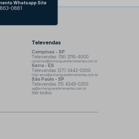
mento Whatsapp Site
9863-0881
Televendas
Campinas - SP
Televendas: (19) 3116-4000
campinas@anhangueraferramentas.com.br
Serra - ES
Televendas (27) 3442-0200
filial.serra@anhangueraferramentas.com.br
São Paulo - SP
Televendas (11) 4349-0250
sp@anhangueraferramentas.com.br
Ver todos