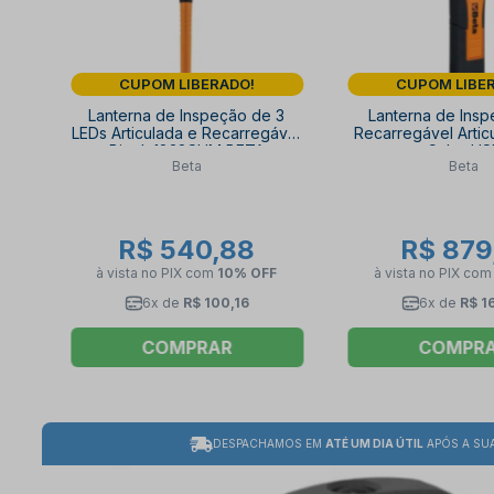
CUPOM LIBERADO!
CUPOM LIBE
Lanterna de Inspeção de 3
Lanterna de Ins
LEDs Articulada e Recarregável
Recarregável Articu
Bivolt 1838SLIM BETA
com Cabo US
Beta
Beta
Carregador 183
R$ 540,88
R$ 879
à vista no PIX
com
10% OFF
à vista no PIX
co
6x de
R$ 100,16
6x de
R$ 1
COMPRAR
COMPR
DESPACHAMOS EM
ATÉ UM DIA ÚTIL
APÓS A SU