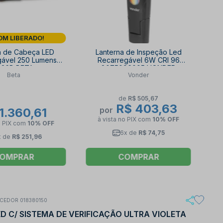
M LIBERADO!
a de Cabeça LED
Lanterna de Inspeção Led
gável 250 Lumens
Recarregável 6W CRI 96
836B BETA
8075096005 VONDER
Beta
Vonder
de
R$ 505,67
R$ 403,63
por
1.360,61
à vista no PIX
com
10% OFF
o PIX
com
10% OFF
6x de
R$ 74,75
x de
R$ 251,96
OMPRAR
COMPRAR
CEDOR 018380150
D C/ SISTEMA DE VERIFICAÇÃO ULTRA VIOLETA