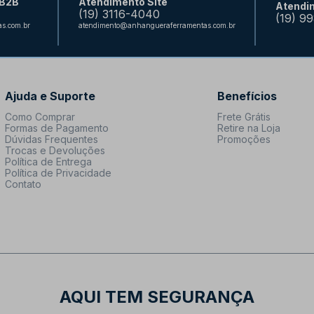
 B2B
Atendimento Site
Atendi
(19) 3116-4040
(19) 9
s.com.br
atendimento@anhangueraferramentas.com.br
Ajuda e Suporte
Benefícios
Como Comprar
Frete Grátis
Formas de Pagamento
Retire na Loja
Dúvidas Frequentes
Promoções
Trocas e Devoluções
Política de Entrega
Política de Privacidade
Contato
AQUI TEM SEGURANÇA