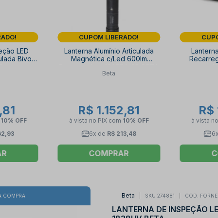
RADO!
CUPOM LIBERADO!
CUPO
peção LED
Lanterna Alumínio Articulada
Lantern
lada Bivolt
Magnética c/Led 600lm
Recarre
B sem
Recarregável 1837F/USB BETA
1
Beta
8SW BETA
,81
R$ 1.152,81
R$ 
m
10% OFF
à vista no PIX
com
10% OFF
à vista n
62,93
6x de
R$ 213,48
6
AR
COMPRAR
C
Beta
SKU 274881
COD. FORNE
A COMPRA
LANTERNA DE INSPEÇÃO LE