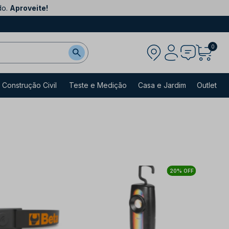
do.
Aproveite!
0
Construção Civil
Teste e Medição
Casa e Jardim
Outlet
20% OFF