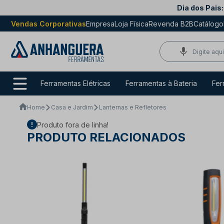
Dia dos Pais:
Vendas Corporativas
Empresa
Loja Física
Revenda B2B
Catálogo
Ferramentas Elétricas
Ferramentas à Bateria
Fer
Home
Casa e Jardim
Lanternas e Refletores
Produto fora de linha!
PRODUTO RELACIONADOS