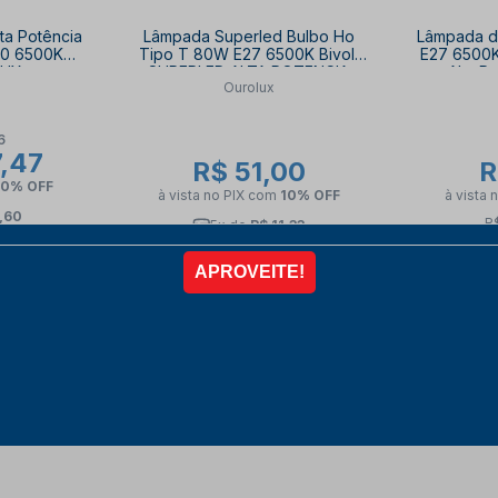
ta Potência
Lâmpada Superled Bulbo Ho
Lâmpada d
40 6500K
Tipo T 80W E27 6500K Bivolt
E27 6500K
LUX
SUPERLED ALTA POTENCIA
Alta P
Ourolux
OUROLUX
6
,47
R$ 51,00
R
10% OFF
à vista no PIX
com
10% OFF
à vista 
,60
R
5x de
R$ 11,33
R
COMPRAR