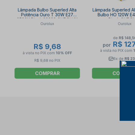
Lâmpada Bulbo Superled Alta
Lâmpada Superled Al
Potência Ouro T 30W E27
Bulbo HO 120W E
6500K Bivolt 20360 OUROLUX
Bivolt OURO
Ourolux
Ourolux
de
R$ 148,5
R$ 127
por
R$ 9,68
à vista no PIX
com
à vista no PIX
com
10% OFF
6x de
R$ 23
R$ 9,68 no PIX
COMPRAR
COMPRA