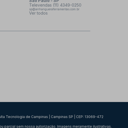
São Paulo - SP
Televendas (11) 4349-0250
sp@anhangueraferramentas.com.br
Ver todos
e Alta Tecnologia de Campinas | Campinas SP | CEP: 13069-472
u parcial sem nossa autorização. Imagens meramente ilustrativas.