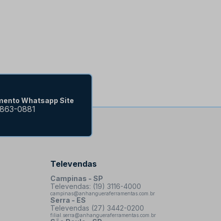
mento Whatsapp Site
9863-0881
Televendas
Campinas - SP
Televendas: (19) 3116-4000
campinas@anhangueraferramentas.com.br
Serra - ES
Televendas (27) 3442-0200
filial.serra@anhangueraferramentas.com.br