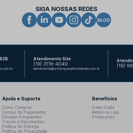
SIGA NOSSAS REDES
 B2B
Atendimento Site
Atendi
(19) 3116-4040
(19) 9
s.com.br
atendimento@anhangueraferramentas.com.br
Ajuda e Suporte
Benefícios
Como Comprar
Frete Grátis
Formas de Pagamento
Retire na Loja
Dúvidas Frequentes
Promoções
Trocas e Devoluções
Política de Entrega
Política de Privacidade