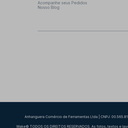
Acompanhe seus Pedidos
Nosso Blog
Anhanguera Comércio de Ferramentas Ltda | CNPJ: 00.565.813/
Wake© TODOS OS DIREITOS RESERVADOS. As fotos, textos e layout a