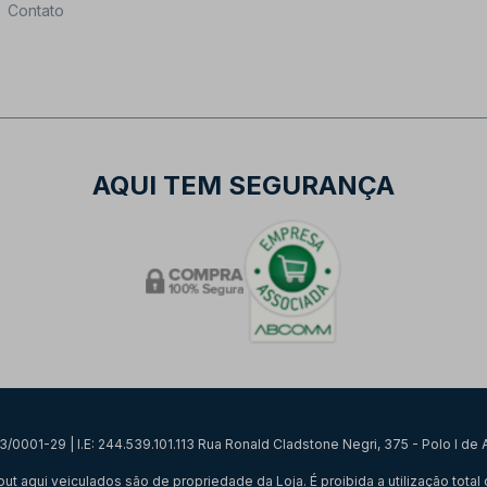
Contato
AQUI TEM SEGURANÇA
0001-29 | I.E: 244.539.101.113 Rua Ronald Cladstone Negri, 375 - Polo I d
qui veiculados são de propriedade da Loja. É proibida a utilização total o