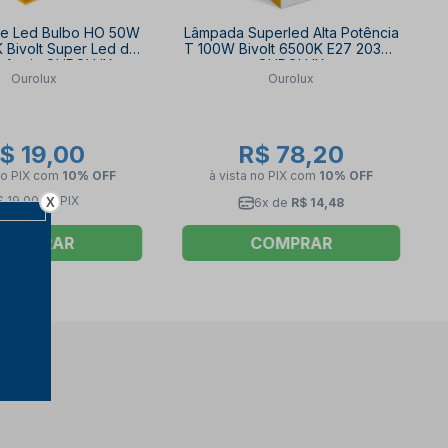
e Led Bulbo HO 50W
Lâmpada Superled Alta Potência
 Bivolt Super Led de
T 100W Bivolt 6500K E27 20385
otência OUROLUX
OUROLUX
Ourolux
Ourolux
$ 19,00
R$ 78,20
no PIX
com
10% OFF
à vista no PIX
com
10% OFF
$ 19,00 no PIX
X
6x de
R$ 14,48
COMPRAR
COMPRAR