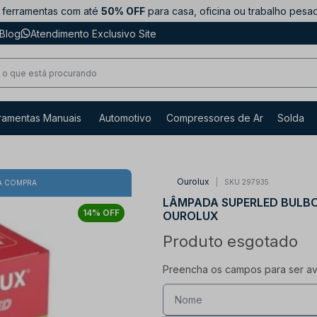
ferramentas com até
50% OFF
para casa, oficina ou trabalho pesa
Blog
Atendimento Exclusivo Site
ramentas Manuais
Automotivo
Compressores de Ar
Solda
Ourolux
SKU 297935
A COMPRA
LÂMPADA SUPERLED BULBO
14% OFF
OUROLUX
Produto esgotado
Preencha os campos para ser avi