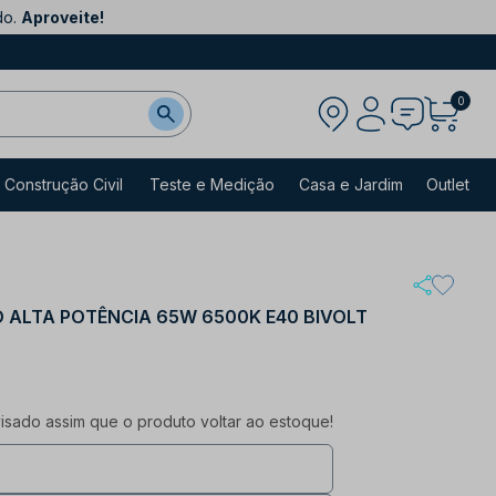
do.
Aproveite!
0
Construção Civil
Teste e Medição
Casa e Jardim
Outlet
 ALTA POTÊNCIA 65W 6500K E40 BIVOLT
sado assim que o produto voltar ao estoque!