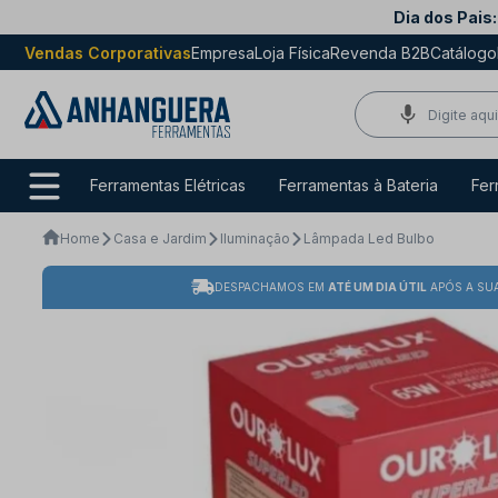
Dia dos Pais:
Vendas Corporativas
Empresa
Loja Física
Revenda B2B
Catálogo
Ferramentas Elétricas
Ferramentas à Bateria
Fer
Home
Casa e Jardim
Iluminação
Lâmpada Led Bulbo
DESPACHAMOS EM
ATÉ UM DIA ÚTIL
APÓS A SU