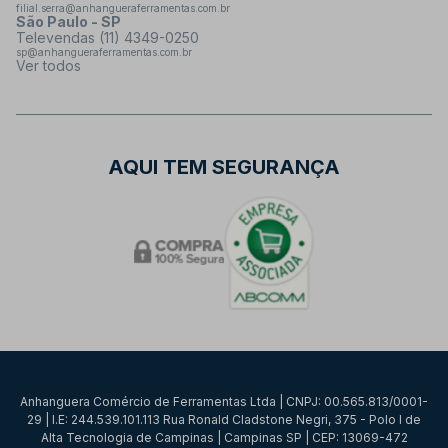
filial.serra@anhangueraferramentas.com.br
São Paulo - SP
Televendas (11) 4349-0250
sp@anhangueraferramentas.com.br
Ver todos
AQUI TEM SEGURANÇA
Anhanguera Comércio de Ferramentas Ltda | CNPJ: 00.565.813/0001-
29 | I.E: 244.539.101.113 Rua Ronald Cladstone Negri, 375 - Polo I de
Alta Tecnologia de Campinas | Campinas SP | CEP: 13069-472