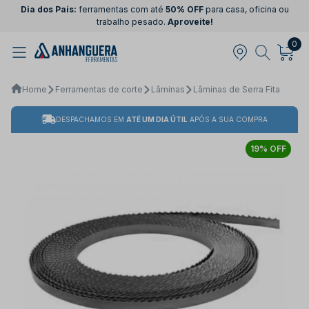
Dia dos Pais:
ferramentas com até
50% OFF
para casa, oficina ou
trabalho pesado.
Aproveite!
0
Home
Ferramentas de corte
Lâminas
Lâminas de Serra Fita
DESPACHAMOS EM
ATÉ UM DIA ÚTIL
APÓS A SUA COMPRA
19% OFF