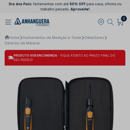
Dia dos Pais:
ferramentas com até
50% OFF
para casa, oficina ou
trabalho pesado.
Aproveite!
0
Home
Instrumentos de Medição e Teste
Detectores
Detector de Material
PRODUTO SOB ENCOMENDA
- FIQUE ATENTO AO PRAZO FINAL DO
SEU PEDIDO!