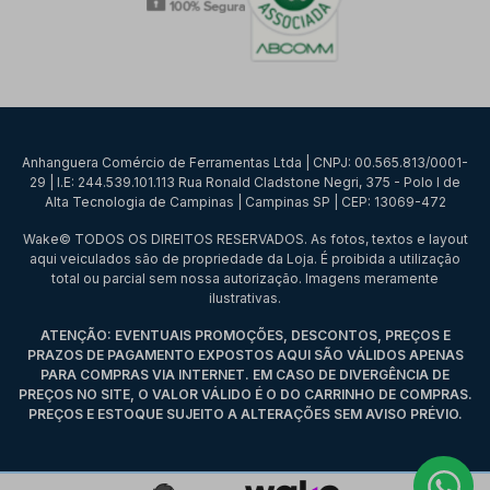
Anhanguera Comércio de Ferramentas Ltda | CNPJ: 00.565.813/0001-
29 | I.E: 244.539.101.113 Rua Ronald Cladstone Negri, 375 - Polo I de
Alta Tecnologia de Campinas | Campinas SP | CEP: 13069-472
Wake© TODOS OS DIREITOS RESERVADOS. As fotos, textos e layout
aqui veiculados são de propriedade da Loja. É proibida a utilização
total ou parcial sem nossa autorização. Imagens meramente
ilustrativas.
ATENÇÃO: EVENTUAIS PROMOÇÕES, DESCONTOS, PREÇOS E
PRAZOS DE PAGAMENTO EXPOSTOS AQUI SÃO VÁLIDOS APENAS
PARA COMPRAS VIA INTERNET. EM CASO DE DIVERGÊNCIA DE
PREÇOS NO SITE, O VALOR VÁLIDO É O DO CARRINHO DE COMPRAS.
PREÇOS E ESTOQUE SUJEITO A ALTERAÇÕES SEM AVISO PRÉVIO.