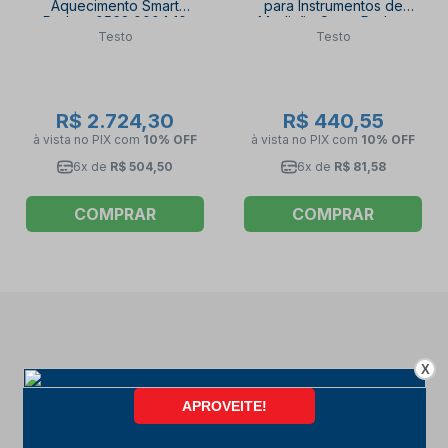
Aquecimento Smart
para Instrumentos de
Probes 0563 0004 10
Medição Smart Probes
Testo
Testo
TESTO
05160270 TESTO
R$ 2.724,30
R$ 440,55
à vista no PIX
com
10% OFF
à vista no PIX
com
10% OFF
6x de
R$ 504,50
6x de
R$ 81,58
COMPRAR
COMPRAR
X