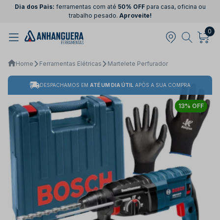
Dia dos Pais:
ferramentas com até
50% OFF
para casa, oficina ou
trabalho pesado.
Aproveite!
0
Home
Ferramentas Elétricas
Martelete Perfurador
DESPACHAMOS EM
ATÉ UM DIA ÚTIL
APÓS A SUA COMPRA
13% OFF