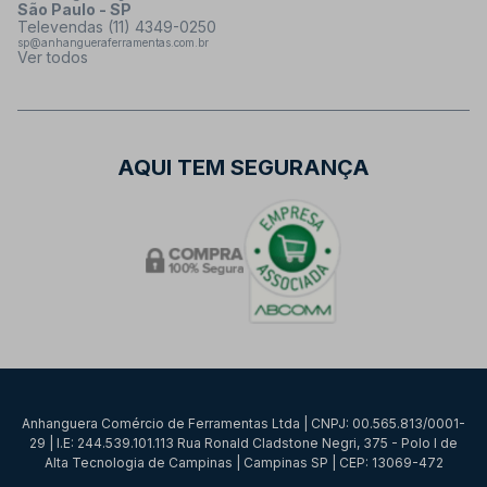
São Paulo - SP
Televendas (11) 4349-0250
sp@anhangueraferramentas.com.br
Ver todos
AQUI TEM SEGURANÇA
Anhanguera Comércio de Ferramentas Ltda | CNPJ: 00.565.813/0001-
29 | I.E: 244.539.101.113 Rua Ronald Cladstone Negri, 375 - Polo I de
Alta Tecnologia de Campinas | Campinas SP | CEP: 13069-472