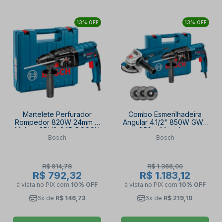
13% OFF
13% OFF
Martelete Perfurador
Combo Esmerilhadeira
Rompedor 820W 24mm e
Angular 4.1/2" 850W GWS
Maleta GBH2-24D BOSCH
850 e Martelete
Bosch
Bosch
Perfurador Rompedor
820W GBH2-24D BOSCH
R$ 914,78
R$ 1.366,00
R$ 792,32
R$ 1.183,12
à vista no PIX
com
10% OFF
à vista no PIX
com
10% OFF
6x de
R$ 146,73
6x de
R$ 219,10