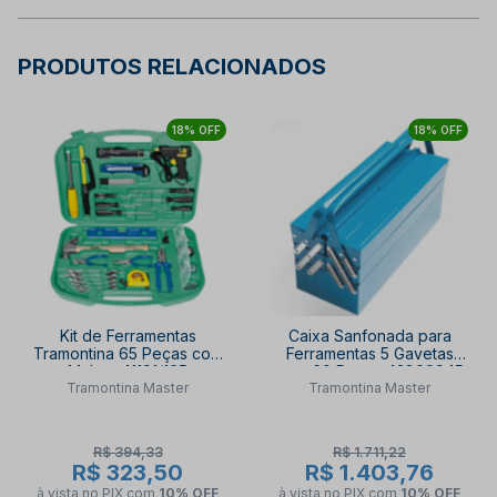
PRODUTOS RELACIONADOS
18% OFF
18% OFF
Kit de Ferramentas
Caixa Sanfonada para
Tramontina 65 Peças com
Ferramentas 5 Gavetas
Maleta 41191/165
com 60 Peças 43800945
Tramontina Master
Tramontina Master
TRAMONTINA MASTER
TRAMONTINA MASTER
R$ 394,33
R$ 1.711,22
R$ 323,50
R$ 1.403,76
à vista no PIX
com
10% OFF
à vista no PIX
com
10% OFF