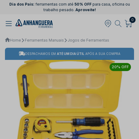
Dia dos Pais:
ferramentas com até
50% OFF
para casa, oficina ou
trabalho pesado.
Aproveite!
0
Home
Ferramentas Manuais
Jogos de Ferramentas
DESPACHAMOS EM
ATÉ UM DIA ÚTIL
APÓS A SUA COMPRA
20% OFF