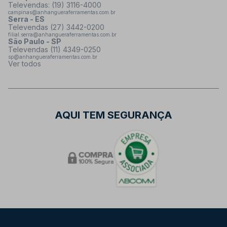
Televendas: (19) 3116-4000
campinas@anhangueraferramentas.com.br
Serra - ES
Televendas (27) 3442-0200
filial.serra@anhangueraferramentas.com.br
São Paulo - SP
Televendas (11) 4349-0250
sp@anhangueraferramentas.com.br
Ver todos
AQUI TEM SEGURANÇA