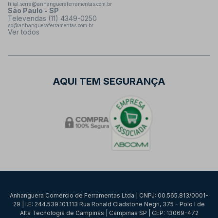
filial.serra@anhangueraferramentas.com.br
São Paulo - SP
Televendas (11) 4349-0250
sp@anhangueraferramentas.com.br
Ver todos
AQUI TEM SEGURANÇA
Anhanguera Comércio de Ferramentas Ltda | CNPJ: 00.565.813/0001-
29 | I.E: 244.539.101.113 Rua Ronald Cladstone Negri, 375 - Polo I de
Alta Tecnologia de Campinas | Campinas SP | CEP: 13069-472