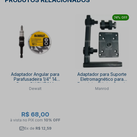
PRODUTOS RELACIONADOS
74% OFF
Adaptador Angular para
Adaptador para Suporte
Parafusadeira 1/4" 14
Eletromagnético para
Peças DWPVTC14
Furadeira Elétrica Bosch
Dewalt
Manrod
DEWALT
MR-80 MANROD
R$ 68,00
à vista no PIX
com
10% OFF
6x de
R$ 12,59