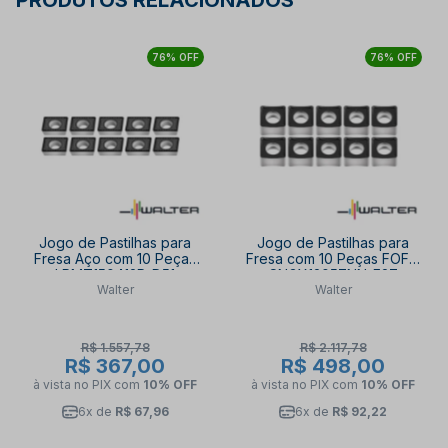
PRODUTOS RELACIONADOS
76% OFF
76% OFF
Jogo de Pastilhas para
Jogo de Pastilhas para
Fresa Aço com 10 Peças
Fresa com 10 Peças FOFO
LPMT150412R-D51
SNGX1205ZNN-F27
Walter
Walter
WKP25S WALTER
WKP25S WALTER
R$ 1.557,78
R$ 2.117,78
R$ 367,00
R$ 498,00
à vista no PIX
com
10% OFF
à vista no PIX
com
10% OFF
6x de
R$ 67,96
6x de
R$ 92,22