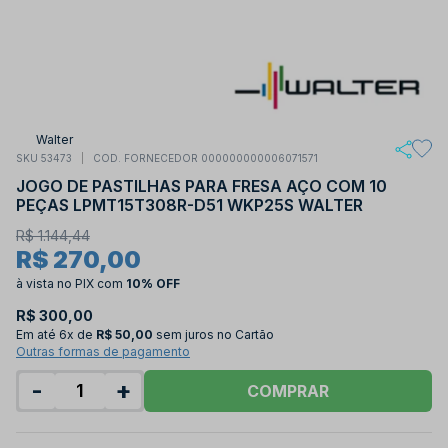
Walter
SKU 53473
COD. FORNECEDOR 000000000006071571
JOGO DE PASTILHAS PARA FRESA AÇO COM 10
PEÇAS LPMT15T308R-D51 WKP25S WALTER
R$ 1.144,44
R$ 270,00
à vista no PIX
com
10% OFF
R$ 300,00
Em até
6x de
R$ 50,00
sem juros no Cartão
Outras formas de pagamento
-
+
COMPRAR