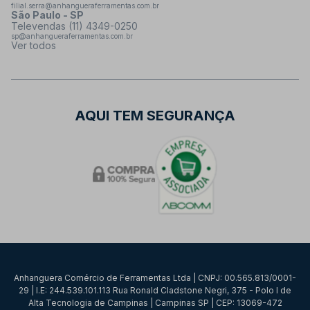
filial.serra@anhangueraferramentas.com.br
São Paulo - SP
Televendas (11) 4349-0250
sp@anhangueraferramentas.com.br
Ver todos
AQUI TEM SEGURANÇA
Anhanguera Comércio de Ferramentas Ltda | CNPJ: 00.565.813/0001-
29 | I.E: 244.539.101.113 Rua Ronald Cladstone Negri, 375 - Polo I de
Alta Tecnologia de Campinas | Campinas SP | CEP: 13069-472