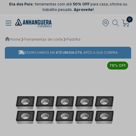
Dia dos Pais:
ferramentas com até
50% OFF
para casa, oficina ou
trabalho pesado.
Aproveite!
0
Home
Ferramentas de corte
Pastilha
DESPACHAMOS EM
ATÉ UM DIA ÚTIL
APÓS A SUA COMPRA
76% OFF