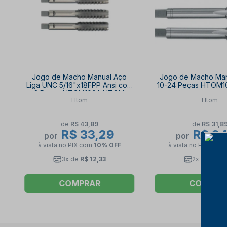
Jogo de Macho Manual Aço
Jogo de Macho Manu
Liga UNC 5/16"x18FPP Ansi com
10-24 Peças HTOM
3 Peças HTOM100A HTOM
Htom
Htom
de
R$ 43,89
de
R$ 31,8
R$ 33,29
R$ 24
por
por
à vista no PIX
com
10% OFF
à vista no PIX
com
3x de
R$ 12,33
2x de
R$ 13
COMPRAR
COMPRA