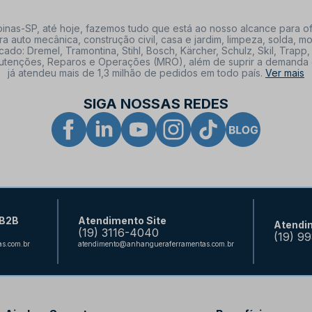
nas-SP, até hoje, fazemos tudo que está ao nosso alcance para of
a auto mecânica, construção civil, casa e jardim, limpeza, solda,
: Dremel, Tramontina, Stihl, Bosch, Kärcher, Schulz, Skil, Trapp, 
tenções, Reparos e Operações (MRO), além de suprir a demanda de n
já atendeu mais de 1,3 milhão de pedidos em todo país.
Ver mais
SIGA NOSSAS REDES
 B2B
Atendimento Site
Atendi
(19) 3116-4040
(19) 9
s.com.br
atendimento@anhangueraferramentas.com.br