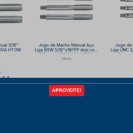
al 3/16''
Jogo de Macho Manual Aço
Jogo de
100A HTOM
Liga BSW 5/16"x18FPP Ansi com
Liga UNC 3
3 Peças HTOM100C HTOM
Peças
Htom
9
,14
R$ 39,50
R
10% OFF
à vista no PIX
com
10% OFF
à vista 
,41
4x de
R$ 10,97
R
COMPRAR