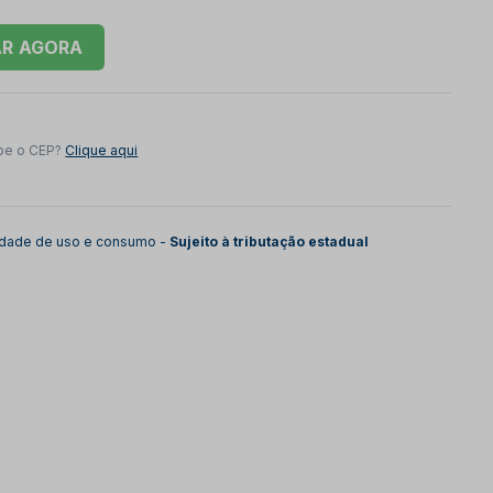
AR
be o CEP?
Clique aqui
lidade de uso e consumo -
Sujeito à tributação estadual