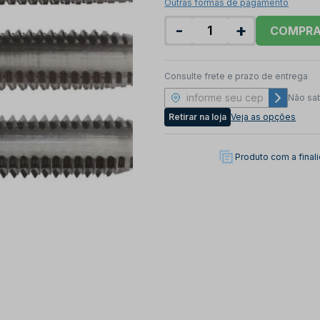
Outras formas de pagamento
-
+
COMPR
Consulte frete e prazo de entrega
Não sa
Retirar na loja
Veja as opções
Produto com a fina