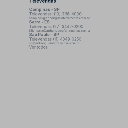
Televendas
Campinas - SP
Televendas: (19) 3116-4000
campinas@anhangueraferramentas.com.br
Serra - ES
Televendas (27) 3442-0200
filial.serra@anhangueraferramentas.com.br
São Paulo - SP
Televendas (11) 4349-0250
sp@anhangueraferramentas.com.br
Ver todos