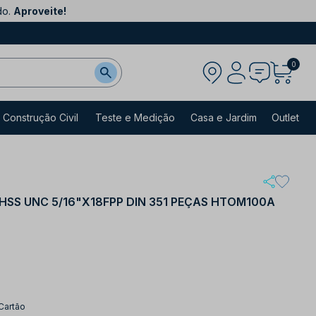
do.
Aproveite!
0
Construção Civil
Teste e Medição
Casa e Jardim
Outlet
SS UNC 5/16"X18FPP DIN 351 PEÇAS HTOM100A
Cartão