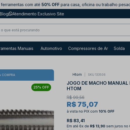
ferramentas com até
50% OFF
para casa, oficina ou trabalho pesa
Blog
Atendimento Exclusivo Site
ramentas Manuais
Automotivo
Compressores de Ar
Solda
Htom
SKU 133506
A COMPRA
JOGO DE MACHO MANUAL H
25% OFF
HTOM
R$ 99,56
R$ 75,07
à vista no PIX
com
10% OFF
R$ 83,41
Em até
6x de
R$ 13,90
sem juros no 