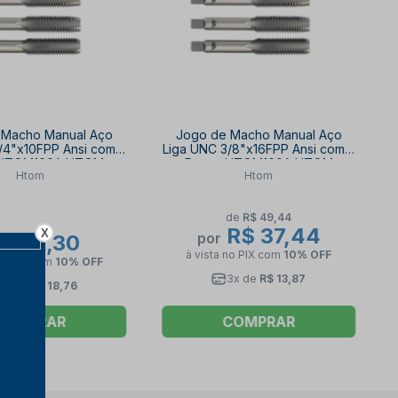
 Macho Manual Aço
Jogo de Macho Manual Aço
/4"x10FPP Ansi com 3
Liga UNC 3/8"x16FPP Ansi com 3
 HTOM100A HTOM
Peças HTOM100A HTOM
Htom
Htom
de
R$ 49,44
R$ 37,44
X
por
$ 101,30
à vista no PIX
com
10% OFF
no PIX
com
10% OFF
3x de
R$ 13,87
6x de
R$ 18,76
COMPRAR
COMPRAR