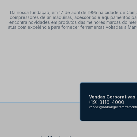
Da nossa fundação, em 17 de abril de 1995 na cidade de Campi
compressores de ar, máquinas, acessórios e equipamentos par
encontra novidades em produtos das melhores marcas do mercado
atua com excelência para fornecer ferramentas voltadas a Manu
Vendas Corporativas
(19) 3116-4000
vendas@anhangueraferramenta