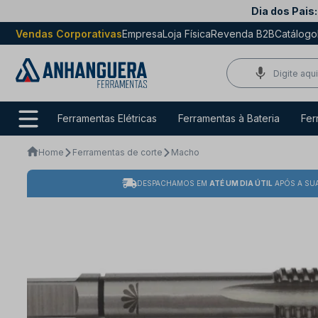
Dia dos Pais:
Vendas Corporativas
Empresa
Loja Física
Revenda B2B
Catálogo
Ferramentas Elétricas
Ferramentas à Bateria
Fer
Home
Ferramentas de corte
Macho
DESPACHAMOS EM
ATÉ UM DIA ÚTIL
APÓS A SU