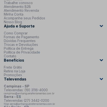
Trabalhe conosco
Atendimento B2B
Atendimento Revenda
Minha Conta
Acompanhe seus Pedidos
Nosso Blog
Ajuda e Suporte
Como Comprar
Formas de Pagamento
Dúvidas Frequentes
Trocas e Devoluções
Política de Entrega
Política de Privacidade
Contato
Benefícios
Frete Grátis
Retire na Loja
Promoções
Televendas
Campinas - SP
Televendas: (19) 3116-4000
campinas@anhangueraferramentas.com.br
Serra - ES
Televendas (27) 3442-0200
filial.serra@anhangueraferramentas.com.br