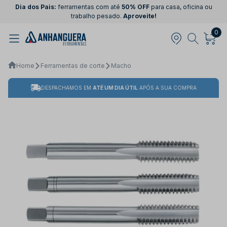
Dia dos Pais:
ferramentas com até
50% OFF
para casa, oficina ou
trabalho pesado.
Aproveite!
0
Home
Ferramentas de corte
Macho
DESPACHAMOS EM
ATÉ UM DIA ÚTIL
APÓS A SUA COMPRA