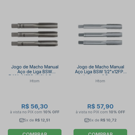
Jogo de Macho Manual
Jogo de Macho Manual
Aço de Liga BSW
Aço Liga BSW 1/2"x12FPP
7/16"x14FPP ANSI 3 Peças
Ansi com 3 Peças
Htom
Htom
HTOM100C HTOM
HTOM100C HTOM
R$ 56,30
R$ 57,90
à vista no PIX
com
10% OFF
à vista no PIX
com
10% OFF
5x de
R$ 12,51
6x de
R$ 10,72
COMPRAR
COMPRAR