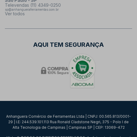
São Paulo - SP
Televendas (11) 4349-0250
sp@anhangueraferramentas.com.br
Ver todos
AQUI TEM SEGURANÇA
Anhanguera Comércio de Ferramentas Ltda | CNPJ: 00.565.813/0001-
29 | I.E: 244.539.101.113 Rua Ronald Cladstone Negri, 375 - Polo I de
Alta Tecnologia de Campinas | Campinas SP | CEP: 13069-472