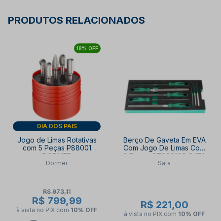
PRODUTOS RELACIONADOS
18% OFF
DIA DOS PAIS
Jogo de Limas Rotativas
Berço De Gaveta Em EVA
com 5 Peças P88001
Com Jogo De Limas Com
DORMER
8 Peças ST09910G SATA
Dormer
Sata
R$ 973,11
R$ 799,99
R$ 221,00
à vista no PIX
com
10% OFF
à vista no PIX
com
10% OFF