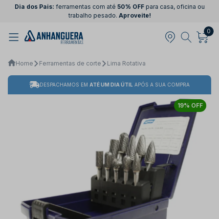
Dia dos Pais:
ferramentas com até
50% OFF
para casa, oficina ou
trabalho pesado.
Aproveite!
0
Home
Ferramentas de corte
Lima Rotativa
DESPACHAMOS EM
ATÉ UM DIA ÚTIL
APÓS A SUA COMPRA
19% OFF