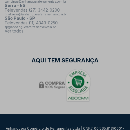
campinas@anhangueraferramentas.com.br
Serra - ES
Televendas (27) 3442-0200
filial.serra@anhangueraferramentas.com.br
São Paulo - SP
Televendas (11) 4349-0250
sp@anhangueraferramentas.com.br
Ver todos
AQUI TEM SEGURANÇA
Anhanguera Comércio de Ferramentas Ltda | CNPJ: 00.565.813/0001-