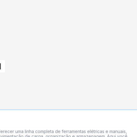
erecer uma linha completa de ferramentas elétricas e manuais,
 movimentação de carga, organização e armazenagem. Aqui você