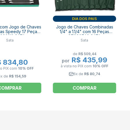
DIA DOS PAIS
 com Jogo de Chaves
Jogo de Chaves Combinadas
as Speedy 17 Peças
1/4" a 1.1/4" com 16 Peças
09011G SATA
ST09074G SATA
Sata
Sata
de
R$ 509,44
R$ 435,99
por
 834,80
à vista no PIX
com
10% OFF
no PIX
com
10% OFF
6x de
R$ 80,74
6x de
R$ 154,59
COMPRAR
COMPRAR