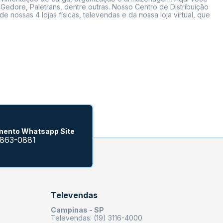
Gedore, Paletrans, dentre outras. Nosso Centro de Distribuição
ossas 4 lojas físicas, televendas e da nossa loja virtual, que
mento Whatsapp Site
9863-0881
Televendas
Campinas - SP
Televendas: (19) 3116-4000