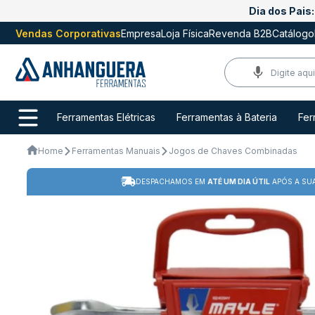
Dia dos Pais:
Vendas Corporativas
Empresa
Loja Física
Revenda B2B
Catálogo
Ferramentas Elétricas
Ferramentas à Bateria
Fer
Home
Ferramentas Manuais
Jogos de Chaves Combinadas
DESPACHAMOS EM
ATÉ UM DIA ÚTIL
APÓS A SU