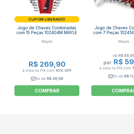
CUPOM LIBERADO!
Jogo de Chaves Combinadas
Jogo de Chaves C
com 15 Peças 102404M MAYLE
com 7 Peças 10241
Mayle
Mayle
de
R$ 68,8
R$ 59
por
R$ 269,90
à vista no PIX
com
à vista no PIX
com
10% OFF
6x de
R$ 11
6x de
R$ 49,98
COMPRAR
COMPRA