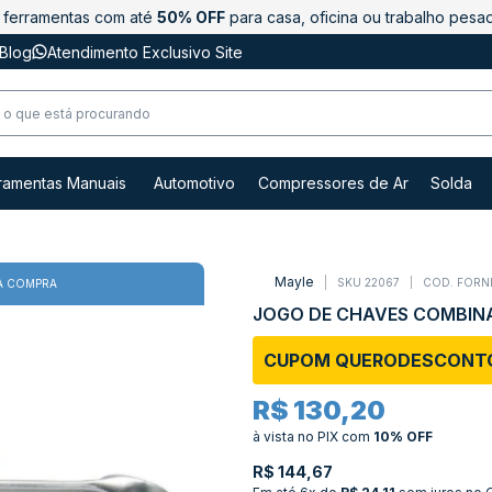
ferramentas com até
50% OFF
para casa, oficina ou trabalho pesa
Blog
Atendimento Exclusivo Site
ramentas Manuais
Automotivo
Compressores de Ar
Solda
Mayle
SKU 22067
COD. FORN
A COMPRA
JOGO DE CHAVES COMBINA
CUPOM QUERODESCONT
R$ 130,20
à vista no PIX
com
10% OFF
R$ 144,67