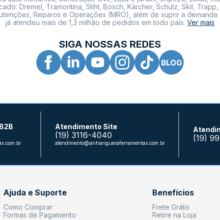
: Dremel, Tramontina, Stihl, Bosch, Kärcher, Schulz, Skil, Trapp, 
tenções, Reparos e Operações (MRO), além de suprir a demanda de n
já atendeu mais de 1,3 milhão de pedidos em todo país.
Ver mais
SIGA NOSSAS REDES
 B2B
Atendimento Site
Atendi
(19) 3116-4040
(19) 9
s.com.br
atendimento@anhangueraferramentas.com.br
Ajuda e Suporte
Benefícios
Como Comprar
Frete Grátis
Formas de Pagamento
Retire na Loja