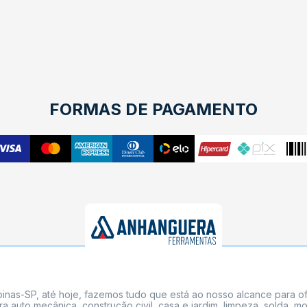
FORMAS DE PAGAMENTO
nas-SP, até hoje, fazemos tudo que está ao nosso alcance para of
a auto mecânica, construção civil, casa e jardim, limpeza, solda,