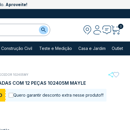
do.
Aproveite!
0
Construção Civil
Teste e Medição
Casa e Jardim
Outlet
ECEDOR 102405MY
DAS COM 12 PEÇAS 102405M MAYLE
O
Quero garantir desconto extra nesse produto!!!