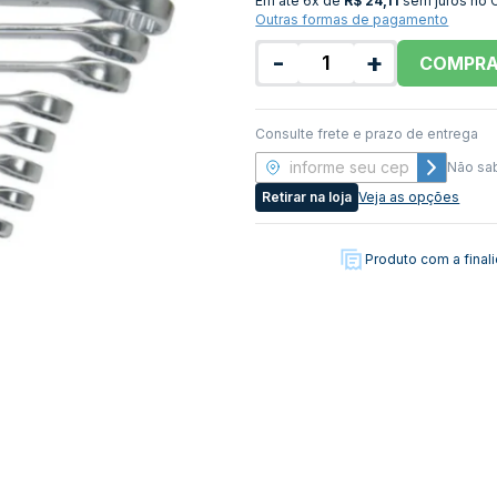
Em até
6x de
R$ 24,11
sem juros no 
Outras formas de pagamento
-
+
COMPR
Consulte frete e prazo de entrega
Não sa
Retirar na loja
Veja as opções
Produto com a fina