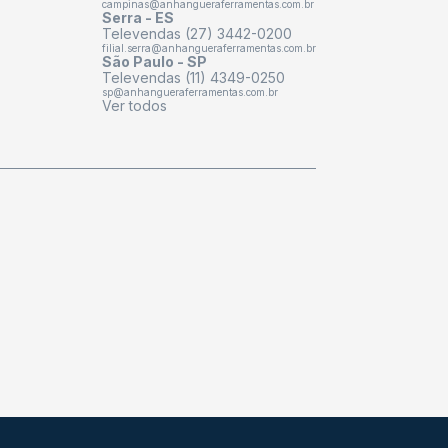
campinas@anhangueraferramentas.com.br
Serra - ES
Televendas (27) 3442-0200
filial.serra@anhangueraferramentas.com.br
São Paulo - SP
Televendas (11) 4349-0250
sp@anhangueraferramentas.com.br
Ver todos