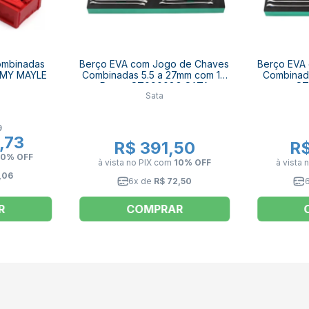
ombinadas
Berço EVA com Jogo de Chaves
Berço EVA
4MY MAYLE
Combinadas 5.5 a 27mm com 19
Combinad
Peças ST09008G SATA
ST
Sata
9
,73
R$ 391,50
R$
10% OFF
à vista no PIX
com
10% OFF
à vista 
,06
6x de
R$ 72,50
R
COMPRAR