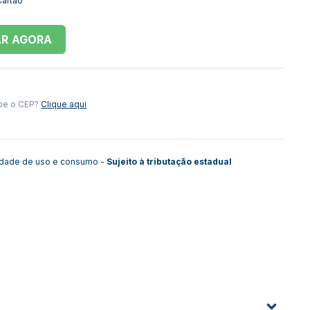
Cartão
AR
be o CEP?
Clique aqui
lidade de uso e consumo -
Sujeito à tributação estadual