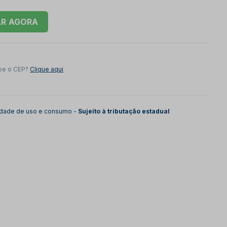
AR
be o CEP?
Clique aqui
lidade de uso e consumo -
Sujeito à tributação estadual