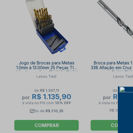
Jogo de Brocas para Metais
Broca para Metais 
1.0mm à 13.00mm 25 Peças TIN
338 Afiação em Cruz
Afiação em Cruz TW100 LENOX
LENOX TWI
Lenox Twill
Lenox Twill
TWILL
de
R$ 1.347,11
de
R$ 12,2
R$ 1.135,90
R$ 10
por
por
à vista no PIX
com
10% OFF
à vista no PIX
com
R$ 10,60 no P
6x de
R$ 210,35
COMPRAR
COMPRA