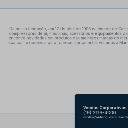
Da nossa fundação, em 17 de abril de 1995 na cidade de Campi
compressores de ar, máquinas, acessórios e equipamentos par
encontra novidades em produtos das melhores marcas do mercado
atua com excelência para fornecer ferramentas voltadas a Manu
Vendas Corporativas
(19) 3116-4000
vendas@anhangueraferramenta