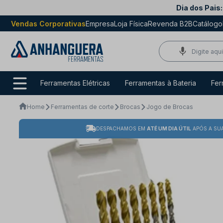
Dia dos Pais:
Vendas Corporativas
Empresa
Loja Física
Revenda B2B
Catálogo
Ferramentas Elétricas
Ferramentas à Bateria
Fer
Home
Ferramentas de corte
Brocas
Jogo de Brocas
DESPACHAMOS EM
ATÉ UM DIA ÚTIL
APÓS A SU