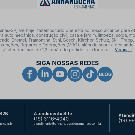
nas-SP, até hoje, fazemos tudo que está ao nosso alcance para of
a auto mecânica, construção civil, casa e jardim, limpeza, solda,
: Dremel, Tramontina, Stihl, Bosch, Kärcher, Schulz, Skil, Trapp, 
tenções, Reparos e Operações (MRO), além de suprir a demanda de n
já atendeu mais de 1,3 milhão de pedidos em todo país.
Ver mais
SIGA NOSSAS REDES
 B2B
Atendimento Site
Atendi
(19) 3116-4040
(19) 9
s.com.br
atendimento@anhangueraferramentas.com.br