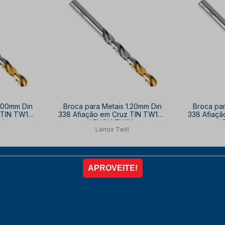
1.00mm Din
Broca para Metais 1.20mm Din
Broca par
 TIN TW100
338 Afiação em Cruz TIN TW100
338 Afiaç
LL
LENOX TWILL
L
Lenox Twill
2
,60
R$ 11,70
10% OFF
à vista no PIX
com
10% OFF
à vista 
IX
R$ 11,70 no PIX
R
R
COMPRAR