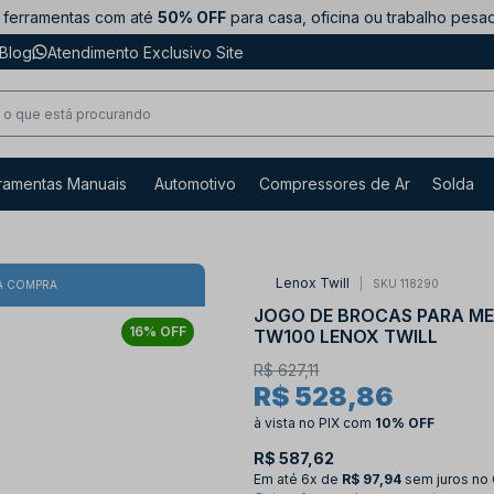
ferramentas com até
50% OFF
para casa, oficina ou trabalho pesa
Blog
Atendimento Exclusivo Site
ramentas Manuais
Automotivo
Compressores de Ar
Solda
Lenox Twill
SKU 118290
A COMPRA
JOGO DE BROCAS PARA MET
16% OFF
TW100 LENOX TWILL
R$ 627,11
R$ 528,86
à vista no PIX
com
10% OFF
R$ 587,62
Em até
6x de
R$ 97,94
sem juros no