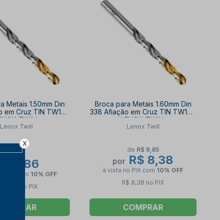
a Metais 1.50mm Din
Broca para Metais 1.60mm Din
ão em Cruz TIN TW100
338 Afiação em Cruz TIN TW100
ENOX TWILL
LENOX TWILL
Lenox Twill
Lenox Twill
X
de
R$ 9,85
R$ 8,38
por
R$ 8,86
à vista no PIX
com
10% OFF
no PIX
com
10% OFF
R$ 8,38 no PIX
$ 8,86 no PIX
COMPRAR
COMPRAR