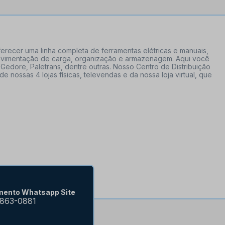
erecer uma linha completa de ferramentas elétricas e manuais,
 movimentação de carga, organização e armazenagem. Aqui você
Gedore, Paletrans, dentre outras. Nosso Centro de Distribuição
ossas 4 lojas físicas, televendas e da nossa loja virtual, que
mento Whatsapp Site
9863-0881