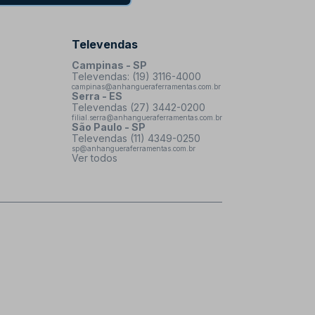
Televendas
Campinas - SP
Televendas: (19) 3116-4000
campinas@anhangueraferramentas.com.br
Serra - ES
Televendas (27) 3442-0200
filial.serra@anhangueraferramentas.com.br
São Paulo - SP
Televendas (11) 4349-0250
sp@anhangueraferramentas.com.br
Ver todos