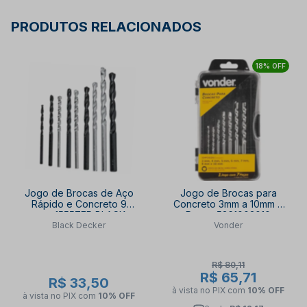
PRODUTOS RELACIONADOS
18% OFF
Jogo de Brocas de Aço
Jogo de Brocas para
Rápido e Concreto 9
Concreto 3mm a 10mm 7
peças 15557EP BLACK +
Peças 5361003010
Black Decker
Vonder
DECKER
VONDER
R$ 80,11
R$ 65,71
R$ 33,50
à vista no PIX
com
10% OFF
à vista no PIX
com
10% OFF