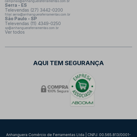
campinas@anhangueraferramentas.com.br
Serra - ES
Televendas (27) 3442-0200
filial.serra@anhangueraferramentas.com.br
São Paulo - SP
Televendas (11) 4349-0250
sp@anhangueraferramentas.com.br
Ver todos
AQUI TEM SEGURANÇA
Anhanguera Comércio de Ferramentas Ltda | CNPJ: 00.565.813/0001-