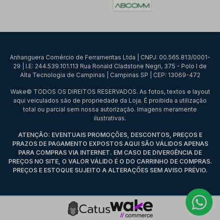
Anhanguera Comércio de Ferramentas Ltda | CNPJ: 00.565.813/0001-
29 | I.E: 244.539.101.113 Rua Ronald Cladstone Negri, 375 - Polo I de
Alta Tecnologia de Campinas | Campinas SP | CEP: 13069-472
Wake© TODOS OS DIREITOS RESERVADOS. As fotos, textos e layout
aqui veiculados são de propriedade da Loja. É proibida a utilização
total ou parcial sem nossa autorização. Imagens meramente
ilustrativas.
ATENÇÃO: EVENTUAIS PROMOÇÕES, DESCONTOS, PREÇOS E
PRAZOS DE PAGAMENTO EXPOSTOS AQUI SÃO VÁLIDOS APENAS
PARA COMPRAS VIA INTERNET. EM CASO DE DIVERGÊNCIA DE
PREÇOS NO SITE, O VALOR VÁLIDO É O DO CARRINHO DE COMPRAS.
PREÇOS E ESTOQUE SUJEITO A ALTERAÇÕES SEM AVISO PRÉVIO.