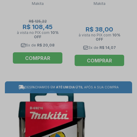
Makita
Makita
Peças B-21864 MAKITA
Peças E-03274 MAKITA
R$ 125,22
R$ 108,45
R$ 38,00
à vista no PIX
com
10%
à vista no PIX
com
10%
OFF
OFF
6x de
R$ 20,08
3x de
R$ 14,07
COMPRAR
COMPRAR
DESPACHAMOS EM
ATÉ UM DIA ÚTIL
APÓS A SUA COMPRA