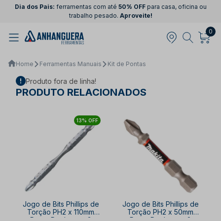
Dia dos Pais:
ferramentas com até
50% OFF
para casa, oficina ou
trabalho pesado.
Aproveite!
0
Home
Ferramentas Manuais
Kit de Pontas
Produto fora de linha!
PRODUTO RELACIONADOS
13% OFF
Jogo de Bits Phillips de
Jogo de Bits Phillips de
Torção PH2 x 110mm
Torção PH2 x 50mm
Ponta Dupla com 3
Ponta Dupla com 2