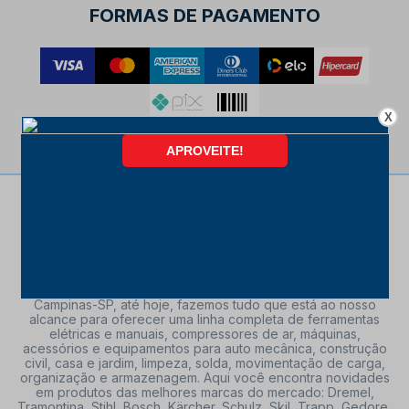
FORMAS DE PAGAMENTO
X
Da nossa fundação, em 17 de abril de 1995 na cidade de
Campinas-SP, até hoje, fazemos tudo que está ao nosso
alcance para oferecer uma linha completa de ferramentas
elétricas e manuais, compressores de ar, máquinas,
acessórios e equipamentos para auto mecânica, construção
civil, casa e jardim, limpeza, solda, movimentação de carga,
organização e armazenagem. Aqui você encontra novidades
em produtos das melhores marcas do mercado: Dremel,
Tramontina, Stihl, Bosch, Kärcher, Schulz, Skil, Trapp, Gedore,