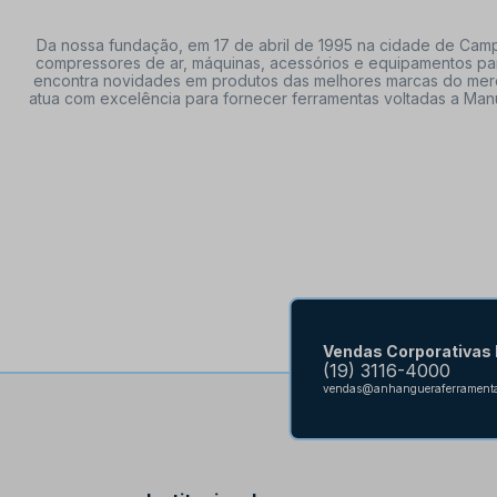
Da nossa fundação, em 17 de abril de 1995 na cidade de Campi
compressores de ar, máquinas, acessórios e equipamentos par
encontra novidades em produtos das melhores marcas do mercado
atua com excelência para fornecer ferramentas voltadas a Manu
Vendas Corporativas
(19) 3116-4000
vendas@anhangueraferramenta