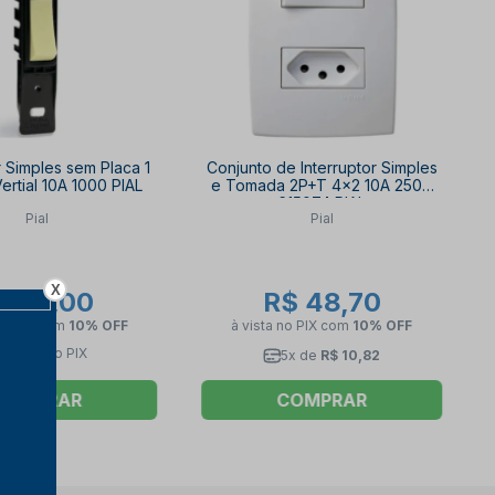
r Simples sem Placa 1
Conjunto de Interruptor Simples
rtial 10A 1000 PIAL
e Tomada 2P+T 4x2 10A 250V
615074 PIAL
Pial
Pial
X
$ 14,00
R$ 48,70
no PIX
com
10% OFF
à vista no PIX
com
10% OFF
$ 14,00 no PIX
5x de
R$ 10,82
COMPRAR
COMPRAR