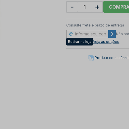
-
+
COMPR
Consulte frete e prazo de entrega
Não sa
Retirar na loja
Veja as opções
Produto com a fina