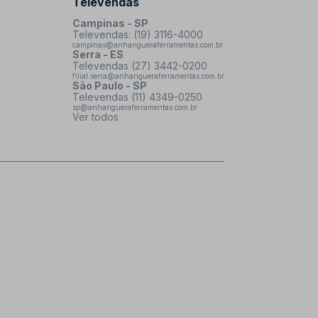
Televendas
Campinas - SP
Televendas: (19) 3116-4000
campinas@anhangueraferramentas.com.br
Serra - ES
Televendas (27) 3442-0200
filial.serra@anhangueraferramentas.com.br
São Paulo - SP
Televendas (11) 4349-0250
sp@anhangueraferramentas.com.br
Ver todos