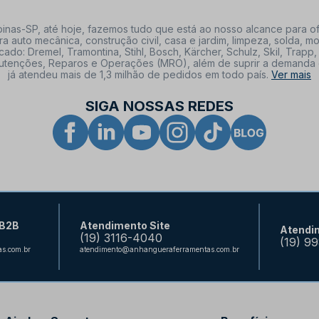
nas-SP, até hoje, fazemos tudo que está ao nosso alcance para of
a auto mecânica, construção civil, casa e jardim, limpeza, solda,
: Dremel, Tramontina, Stihl, Bosch, Kärcher, Schulz, Skil, Trapp, 
tenções, Reparos e Operações (MRO), além de suprir a demanda de n
já atendeu mais de 1,3 milhão de pedidos em todo país.
Ver mais
SIGA NOSSAS REDES
 B2B
Atendimento Site
Atendi
(19) 3116-4040
(19) 9
s.com.br
atendimento@anhangueraferramentas.com.br