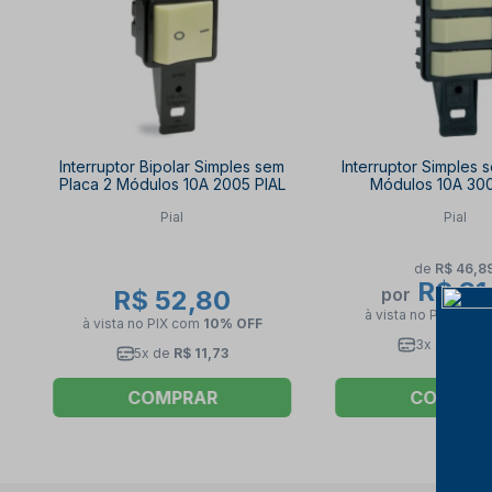
Interruptor Bipolar Simples sem
Interruptor Simples 
Placa 2 Módulos 10A 2005 PIAL
Módulos 10A 300
Pial
Pial
de
R$ 46,8
R$ 31
por
R$ 52,80
à vista no PIX
com
à vista no PIX
com
10% OFF
3x de
R$ 11
5x de
R$ 11,73
COMPRAR
COMPRA