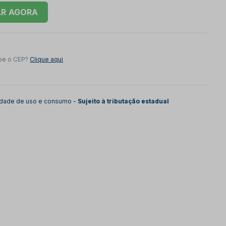
AR
be o CEP?
Clique aqui
lidade de uso e consumo -
Sujeito à tributação estadual