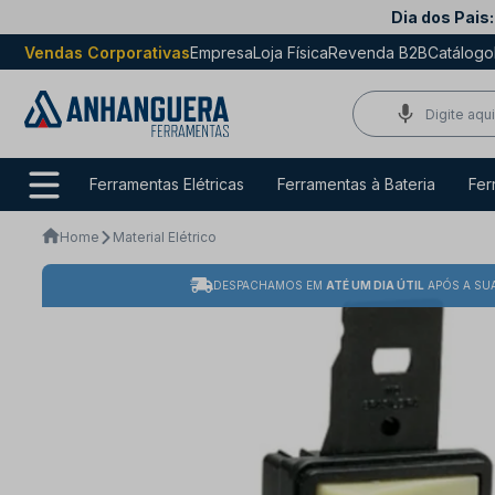
Dia dos Pais:
Vendas Corporativas
Empresa
Loja Física
Revenda B2B
Catálogo
Ferramentas Elétricas
Ferramentas à Bateria
Fer
Home
Material Elétrico
DESPACHAMOS EM
ATÉ UM DIA ÚTIL
APÓS A SU