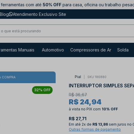
ferramentas com até
50% OFF
para casa, oficina ou trabalho pesa
Blog
Atendimento Exclusivo Site
ramentas Manuais
Automotivo
Compressores de Ar
Solda
Pial
SKU 186880
A COMPRA
INTERRUPTOR SIMPLES SEP
32% OFF
R$ 36,67
R$ 24,94
à vista no PIX
com
10% OFF
R$ 27,71
Em até
2x de
R$ 13,86
sem juros no 
Outras formas de pagamento