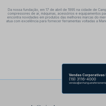
Da nossa fundação, em 17 de abril de 1995 na cidade de Campi
compressores de ar, máquinas, acessórios e equipamentos par
encontra novidades em produtos das melhores marcas do mercado
atua com excelência para fornecer ferramentas voltadas a Manu
Vendas Corporativas
(19) 3116-4000
vendas@anhangueraferramenta