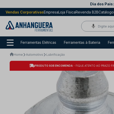
Dia dos Pais:
Vendas Corporativas
Empresa
Loja Física
Revenda B2B
Catálogo
Ferramentas Elétricas
Ferramentas à Bateria
Fer
Home
Automotivo
Lubrificação
PRODUTO SOB ENCOMENDA
- FIQUE ATENTO AO PRAZO FI