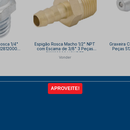
Rosca 1/4"
Espigão Rosca Macho 1/2" NPT
Graxeira C
5128120000
com Escama de 3/8" 3 Peças
Peças 5
5111123803 VONDER
Vonder
10
R$ 35,10
R
10% OFF
à vista no PIX
com
10% OFF
à vista 
,84
3x de
R$ 13,00
R
COMPRAR