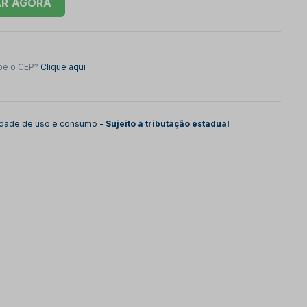
AR
be o CEP?
Clique aqui
lidade de uso e consumo -
Sujeito à tributação estadual