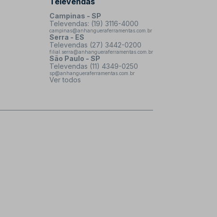
Televendas
Campinas - SP
Televendas: (19) 3116-4000
campinas@anhangueraferramentas.com.br
Serra - ES
Televendas (27) 3442-0200
filial.serra@anhangueraferramentas.com.br
São Paulo - SP
Televendas (11) 4349-0250
sp@anhangueraferramentas.com.br
Ver todos