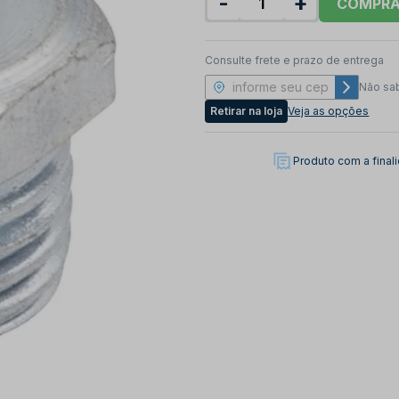
-
+
COMPR
Consulte frete e prazo de entrega
Não sa
Retirar na loja
Veja as opções
Produto com a fina