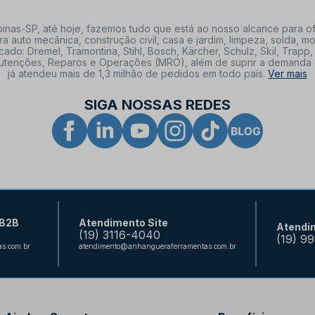
nas-SP, até hoje, fazemos tudo que está ao nosso alcance para of
a auto mecânica, construção civil, casa e jardim, limpeza, solda,
: Dremel, Tramontina, Stihl, Bosch, Kärcher, Schulz, Skil, Trapp, 
tenções, Reparos e Operações (MRO), além de suprir a demanda de n
já atendeu mais de 1,3 milhão de pedidos em todo país.
Ver mais
SIGA NOSSAS REDES
 B2B
Atendimento Site
Atendi
(19) 3116-4040
(19) 9
s.com.br
atendimento@anhangueraferramentas.com.br