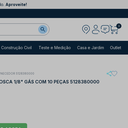
do.
Aproveite!
0
Construção Civil
Teste e Medição
Casa e Jardim
Outlet
RNECEDOR 5128380000
ROSCA 1/8" GÁS COM 10 PEÇAS 5128380000