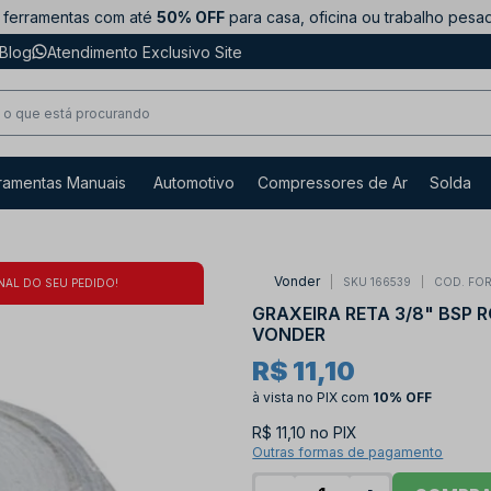
ferramentas com até
50% OFF
para casa, oficina ou trabalho pesa
Blog
Atendimento Exclusivo Site
ramentas Manuais
Automotivo
Compressores de Ar
Solda
Vonder
SKU 166539
COD. FO
NAL DO SEU PEDIDO!
GRAXEIRA RETA 3/8" BSP 
VONDER
R$ 11,10
à vista no PIX
com
10% OFF
R$ 11,10 no PIX
Outras formas de pagamento