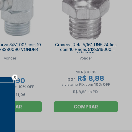
urva 3/8" 90° com 10
Graxeira Reta 5/16" UNF 24 fios
128380090 VONDER
com 10 Peças 5128516000
VONDER
Vonder
Vonder
de
R$ 10,33
R$ 8,88
X
por
$ 19,90
à vista no PIX
com
10% OFF
no PIX
com
10% OFF
R$ 8,88 no PIX
2x de
R$ 11,06
COMPRAR
COMPRAR