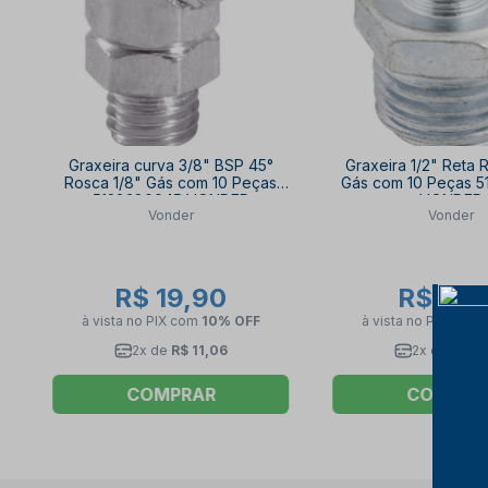
Graxeira curva 3/8" BSP 45°
Graxeira 1/2" Reta 
Rosca 1/8" Gás com 10 Peças
Gás com 10 Peças 
5128380045 VONDER
VONDER
Vonder
Vonder
R$ 19,90
R$ 23,
à vista no PIX
com
10% OFF
à vista no PIX
com
2x de
R$ 11,06
2x de
R$ 12
COMPRAR
COMPRA