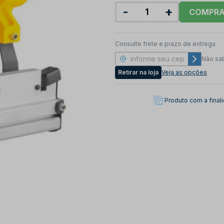
-
+
COMPR
Consulte frete e prazo de entrega
Não sa
Retirar na loja
Veja as opções
Produto com a fina