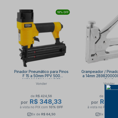
18% OFF
Pinador Pneumático para Pinos
Grampeador / Pinado
F 15 a 50mm PPV 500
a 14mm 28982000
6258000500 VONDER
PLUS
Vonder
Vonder
de
R$ 424,56
de
R$ 82,7
R$ 348,33
R$ 67
por
por
à vista no PIX
com
10% OFF
à vista no PIX
com
6x de
R$ 64,50
6x de
R$ 12