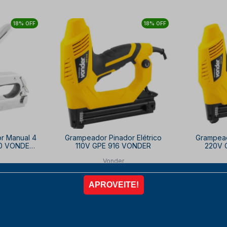
18% OFF
18% OFF
r Manual 4
Grampeador Pinador Elétrico
Grampead
00 VONDER
110V GPE 916 VONDER
220V 
Vonder
8
de
R$ 548,00
,97
R$ 449,56
R
por
por
10% OFF
à vista no PIX
com
10% OFF
à vista 
,59
6x de
R$ 83,25