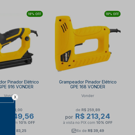
18% OFF
18% OFF
or Pinador Elétrico
Grampeador Pinador Elétrico
GPE 916 VONDER
GPE 168 VONDER
Vonder
Vonder
X
de
R$ 548,00
de
R$ 259,89
$ 449,56
R$ 213,24
por
no PIX
com
10% OFF
à vista no PIX
com
10% OFF
6x de
R$ 83,25
6x de
R$ 39,49