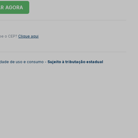
AR
be o CEP?
Clique aqui
lidade de uso e consumo -
Sujeito à tributação estadual