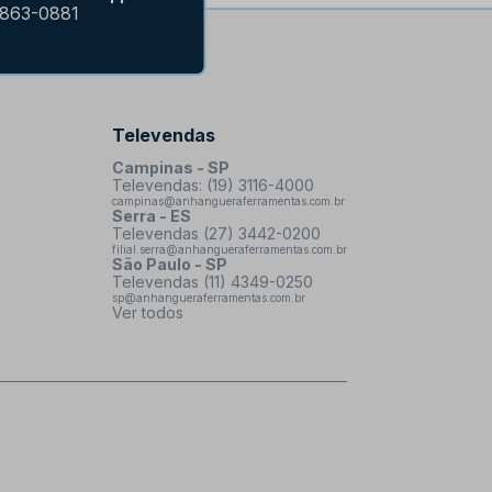
9863-0881
Televendas
Campinas - SP
Televendas: (19) 3116-4000
campinas@anhangueraferramentas.com.br
Serra - ES
Televendas (27) 3442-0200
filial.serra@anhangueraferramentas.com.br
São Paulo - SP
Televendas (11) 4349-0250
sp@anhangueraferramentas.com.br
Ver todos