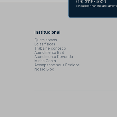
(19) 3116-4000
vendas@anhangueraferramenta
Institucional
Quem somos
Lojas físicas
Trabalhe conosco
Atendimento B2B
Atendimento Revenda
Minha Conta
Acompanhe seus Pedidos
Nosso Blog