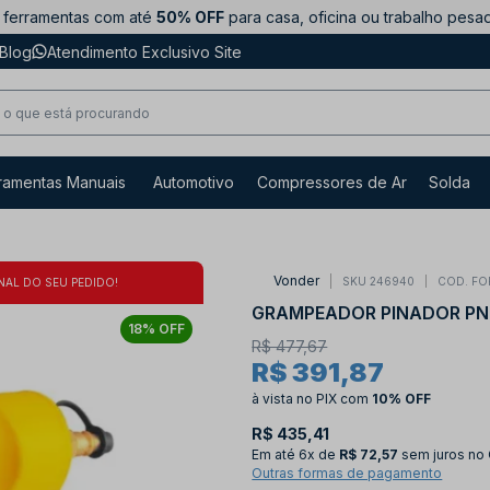
ferramentas com até
50% OFF
para casa, oficina ou trabalho pesa
Blog
Atendimento Exclusivo Site
ramentas Manuais
Automotivo
Compressores de Ar
Solda
Vonder
SKU 246940
COD. FO
NAL DO SEU PEDIDO!
GRAMPEADOR PINADOR PN
18% OFF
R$ 477,67
R$ 391,87
à vista no PIX
com
10% OFF
R$ 435,41
Em até
6x de
R$ 72,57
sem juros no
Outras formas de pagamento