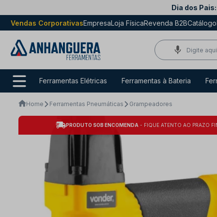
Dia dos Pais:
Vendas Corporativas
Empresa
Loja Física
Revenda B2B
Catálogo
Ferramentas Elétricas
Ferramentas à Bateria
Fer
Home
Ferramentas Pneumáticas
Grampeadores
PRODUTO SOB ENCOMENDA
- FIQUE ATENTO AO PRAZO FI