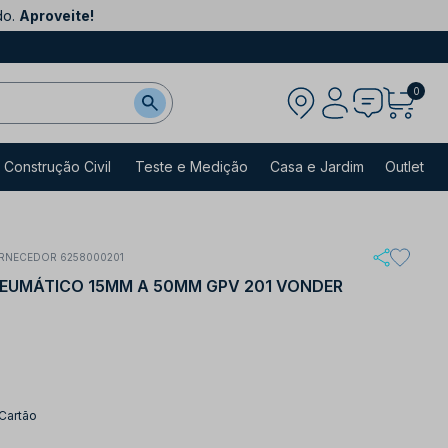
do.
Aproveite!
0
Construção Civil
Teste e Medição
Casa e Jardim
Outlet
RNECEDOR 6258000201
EUMÁTICO 15MM A 50MM GPV 201 VONDER
 Cartão