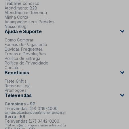
Trabalhe conosco
Atendimento B2B
Atendimento Revenda
Minha Conta
Acompanhe seus Pedidos
Nosso Blog
Ajuda e Suporte
Como Comprar
Formas de Pagamento
Dúvidas Frequentes
Trocas e Devoluções
Política de Entrega
Política de Privacidade
Contato
Benefícios
Frete Grátis
Retire na Loja
Promoções
Televendas
Campinas - SP
Televendas: (19) 3116-4000
campinas@anhangueraferramentas.com.br
Serra - ES
Televendas (27) 3442-0200
filial.serra@anhangueraferramentas.com.br