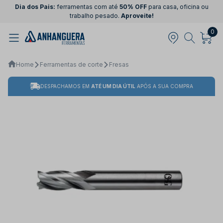
Dia dos Pais:
ferramentas com até
50% OFF
para casa, oficina ou
trabalho pesado.
Aproveite!
0
Home
Ferramentas de corte
Fresas
DESPACHAMOS EM
ATÉ UM DIA ÚTIL
APÓS A SUA COMPRA