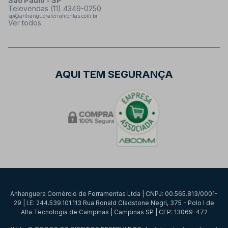
São Paulo - SP
Televendas (11) 4349-0250
sp@anhangueraferramentas.com.br
Ver todos
AQUI TEM SEGURANÇA
Anhanguera Comércio de Ferramentas Ltda | CNPJ: 00.565.813/0001-
29 | I.E: 244.539.101.113 Rua Ronald Cladstone Negri, 375 - Polo I de
Alta Tecnologia de Campinas | Campinas SP | CEP: 13069-472