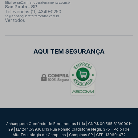
filial.serra@anhangueraferramentas.com.br
São Paulo - SP
Televendas (11) 4349-0250
sp@anhangueraferramentas.com.br
Ver todos
AQUI TEM SEGURANÇA
Anhanguera Comércio de Ferramentas Ltda | CNPJ: 00.565.813/0001-
29 | I.E: 244.539.101.113 Rua Ronald Cladstone Negri, 375 - Polo I de
Alta Tecnologia de Campinas | Campinas SP | CEP: 13069-472