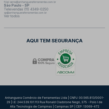
filial.serra@anhangueraferramentas.com.br
São Paulo - SP
Televendas (11) 4349-0250
sp@anhangueraferramentas.com.br
Ver todos
AQUI TEM SEGURANÇA
Anhanguera Comércio de Ferramentas Ltda | CNPJ: 00.565.813/0001-
29 | I.E: 244.539.101.113 Rua Ronald Cladstone Negri, 375 - Polo I de
Alta Tecnologia de Campinas | Campinas SP | CEP: 13069-472