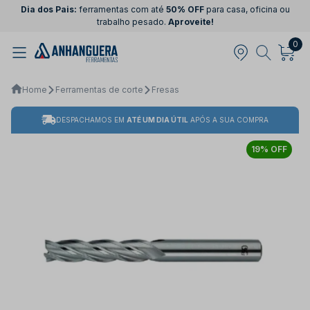
Dia dos Pais:
ferramentas com até
50% OFF
para casa, oficina ou
trabalho pesado.
Aproveite!
0
Home
Ferramentas de corte
Fresas
DESPACHAMOS EM
ATÉ UM DIA ÚTIL
APÓS A SUA COMPRA
19% OFF