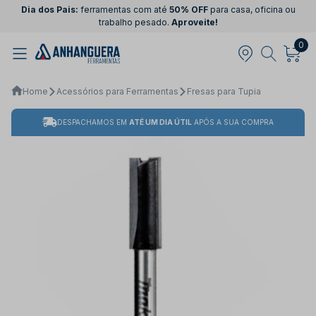
Dia dos Pais:
ferramentas com até
50% OFF
para casa, oficina ou
trabalho pesado.
Aproveite!
0
Home
Acessórios para Ferramentas
Fresas para Tupia
DESPACHAMOS EM
ATÉ UM DIA ÚTIL
APÓS A SUA COMPRA