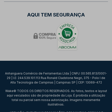
AQUI TEM SEGURANÇA
Anhanguera Comércio de Ferramentas Ltda | CNPJ: 00.565.813/0001-
29 | I.E: 244.539.101.113 Rua Ronald Cladstone Negri, 375 - Polo I de
Alta Tecnologia de Campinas | Campinas SP | CEP: 13069-472
Wake© TODOS OS DIREITOS RESERVADOS. As fotos, textos e layout
aqui veiculados são de propriedade da Loja. É proibida a utilização
total ou parcial sem nossa autorização. Imagens meramente
ilustrativas.